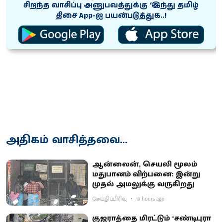
சிறந்த வாசிப்பு அனுபவத்துக்கு ‘இந்து தமிழ்
திசை App-ஐ பயன்படுத்துக..!
அதிகம் வாசித்தவை...
ஆன்லைன், செயலி மூலம்
மதுபானம் விற்பனை: இன்று
முதல் அமலுக்கு வருகிறது
செய்திப்பிரிவு
19 hours ago
குஜராத்தை மிரட்டும் ‘சண்டிபுரா