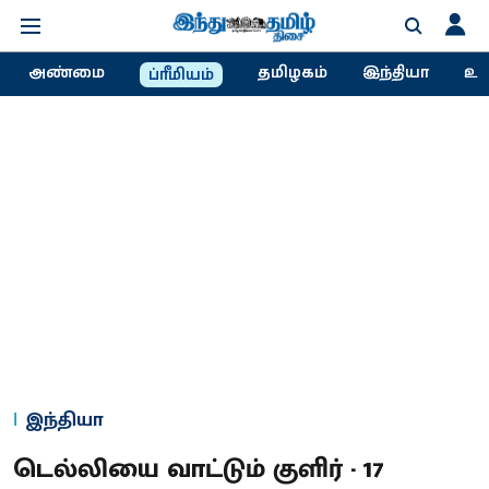
அண்மை
தமிழகம்
இந்தியா
உல
ப்ரீமியம்
இந்தியா
டெல்லியை வாட்டும் குளிர் - 17