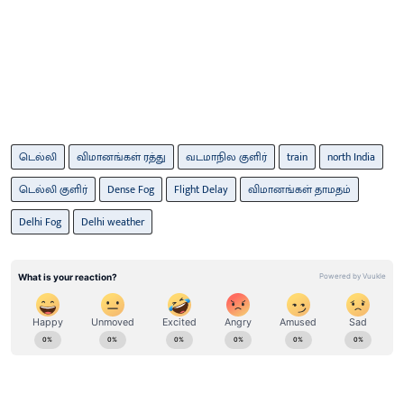
டெல்லி
விமானங்கள் ரத்து
வடமாநில குளிர்
train
north India
டெல்லி குளிர்
Dense Fog
Flight Delay
விமானங்கள் தாமதம்
Delhi Fog
Delhi weather