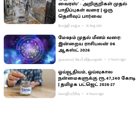
வைரஸ்’ - அறிகுறிகள் முதல்
பாதிப்புகள் வரை | ஒரு
தெளிவுப் பார்வை
போத்தி ராஜ்.க
05 Aug 2026
மேஷம் முதல் மீனம் வரை:
இன்றைய ராசிபலன் 06
ஆகஸ்ட் 2026
முனைவர் கே.பி.வித்யாதரன்
17 hours ago
ஓய்வூதியம், ஓய்வுகால
நன்மைகளுக்கு ரூ.47,240 கோடி
| தமிழக பட்ஜெட் 2026-27
செய்திப்பிரிவு
19 hours ago