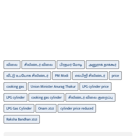
விலை
சிலிண்டர் விலை
பிரதமர் மோடி
அனுராக் தாக்கூர்
வீட்டு உபயோக சிலிண்டர்
PM Modi
எல்பிஜி சிலிண்டர்
price
cooking gas
Union Minister Anurag Thakur
LPG cylinder price
LPG cylinder
cooking gas cylinder
சிலிண்டர் விலை குறைப்பு
LPG Gas Cylinder
Onam 2023
cylinder price reduced
Raksha Bandhan 2023