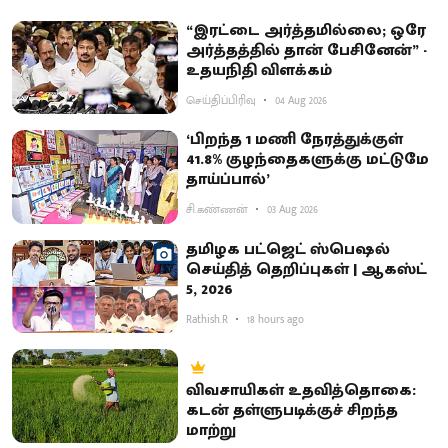
“இரட்டை அர்த்தமில்லை; ஒரே
அர்த்தத்தில் தான் பேசினேன்” -
உதயநிதி விளக்கம்
செய்திப்பிரிவு
04 Aug 2026
‘பிறந்த 1 மணி நேரத்துக்குள்
41.8% குழந்தைகளுக்கு மட்டுமே
தாய்ப்பால்’
சி.கண்ணன்
03 Aug 2026
தமிழக பட்ஜெட் ஸ்பெஷல்
செய்தித் தெறிப்புகள் | ஆகஸ்ட்
5, 2026
Rathish.R
18 hours ago
விவசாயிகள் உதவித்தொகை:
கடன் தள்ளுபடிக்குச் சிறந்த
மாற்று