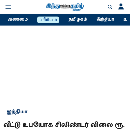
அண்மை
தமிழகம்
இந்தியா
உல
ப்ரீமியம்
இந்தியா
வீட்டு உபயோக சிலிண்டர் விலை ரூ.