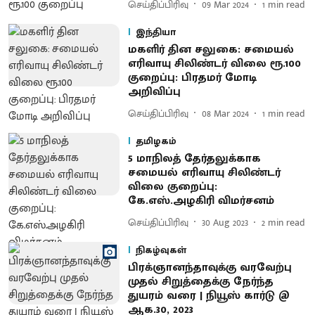
செய்திப்பிரிவு
09 Mar 2024
1
min read
இந்தியா
மகளிர் தின சலுகை: சமையல்
எரிவாயு சிலிண்டர் விலை ரூ.100
குறைப்பு: பிரதமர் மோடி
அறிவிப்பு
செய்திப்பிரிவு
08 Mar 2024
1
min read
தமிழகம்
5 மாநிலத் தேர்தலுக்காக
சமையல் எரிவாயு சிலிண்டர்
விலை குறைப்பு:
கே.எஸ்.அழகிரி விமர்சனம்
செய்திப்பிரிவு
30 Aug 2023
2
min read
நிகழ்வுகள்
பிரக்ஞானந்தாவுக்கு வரவேற்பு
முதல் சிறுத்தைக்கு நேர்ந்த
துயரம் வரை | நியூஸ் கார்டு @
ஆக.30, 2023