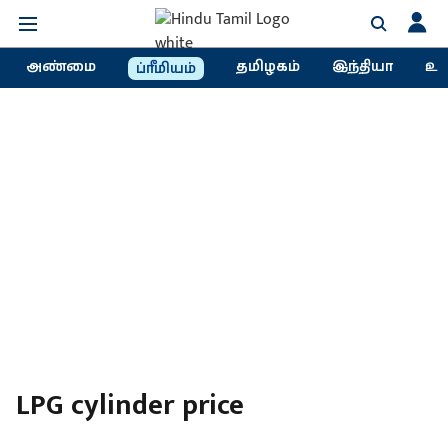
அண்மை
தமிழகம்
இந்தியா
உல
ப்ரீமியம்
LPG cylinder price