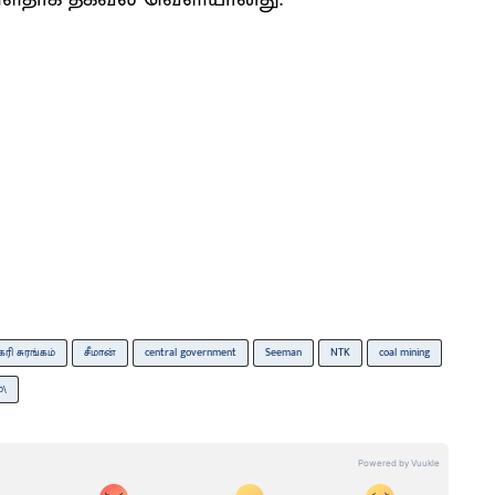
கரி சுரங்கம்
சீமான்
central government
Seeman
NTK
coal mining
்\