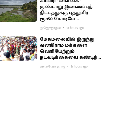
காவிரி - வைகை -
குண்டாறு இணைப்புத்
திட்டத்துக்கு புத்துயிர் -
ரூ.150 கோடியே
ஒதுக்கியதால் விவசாயிகள்
இ.ஜெகநாதன்
18 hours ago
ஏமாற்றம்
மேகமலையில் இருந்து
வனகிராம மக்களை
வெளியேற்றும்
நடவடிக்கையை கண்டித்து
ஆர்ப்பாட்டம்
என்.கணேஷ்ராஜ்
21 hours ago