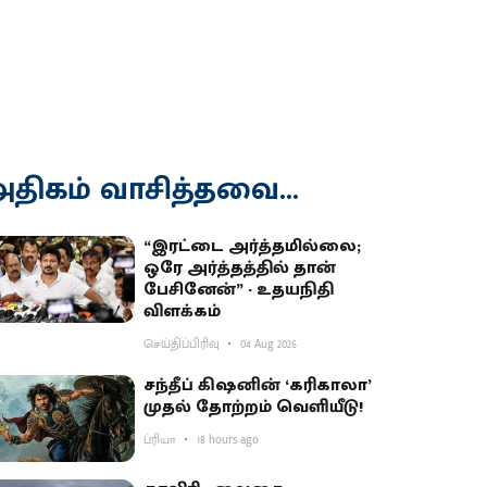
திகம் வாசித்தவை...
“இரட்டை அர்த்தமில்லை;
ஒரே அர்த்தத்தில் தான்
பேசினேன்” - உதயநிதி
விளக்கம்
செய்திப்பிரிவு
04 Aug 2026
சந்தீப் கிஷனின் ‘கரிகாலா’
முதல் தோற்றம் வெளியீடு!
ப்ரியா
18 hours ago