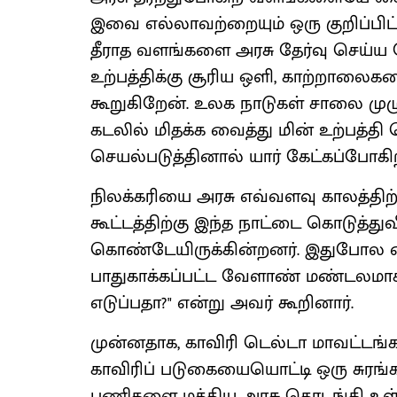
இவை எல்லாவற்றையும் ஒரு குறிப்பிட்ட
தீராத வளங்களை அரசு தேர்வு செய்ய வ
உற்பத்திக்கு சூரிய ஒளி, காற்றாலைக
கூறுகிறேன். உலக நாடுகள் சாலை முழு
கடலில் மிதக்க வைத்து மின் உற்பத்
செயல்படுத்தினால் யார் கேட்கப்போகிற
நிலக்கரியை அரசு எவ்வளவு காலத்திற்க
கூட்டத்திற்கு இந்த நாட்டை கொடுத்து
கொண்டேயிருக்கின்றனர். இதுபோல எந
பாதுகாக்கப்பட்ட வேளாண் மண்டலமாக அ
எடுப்பதா?" என்று அவர் கூறினார்.
முன்னதாக, காவிரி டெல்டா மாவட்டங்களி
காவிரிப் படுகையையொட்டி ஒரு சுரங
பணிகளை மத்திய அரசு தொடங்கி உள