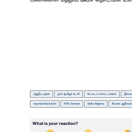
மத்திய அரசு
நாம் தமிழர் கட்சி
டெல்டா மாவட்டங்கள்
நிலக்
naamtamilarkatchi
NTK Seeman
Delta Regions
சீமான் ஆவேசம