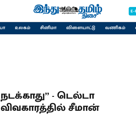
E-
யா
உலகம்
சினிமா
விளையாட்டு
வணிகம்
நடக்காது” - டெல்டா
 விவகாரத்தில் சீமான்