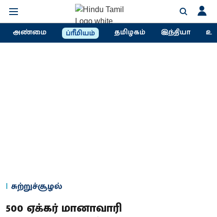
அண்மை
தமிழகம்
இந்தியா
உல
ப்ரீமியம்
சுற்றுச்சூழல்
500 ஏக்கர் மானாவாரி