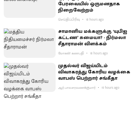
பேரவையில் ஒருமனதாக
நிறைவேற்றம்
செய்திப்பிரிவு
18 hours ago
சாமானிய மக்களுக்கு ‘யுபிஐ
கட்டண’ சுமையா? - நிர்மலா
சீதாராமன் விளக்கம்
மோகன் கணபதி
18 hours ago
முதல்வர் விஜய்யிடம்
விவாகரத்து கோரிய வழக்கை
வாபஸ் பெற்றார் சங்கீதா
ஆர்.பாலசரவணக்குமார்
19 hours ago