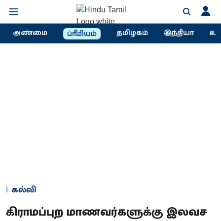
அண்மை
தமிழகம்
இந்தியா
உல
ப்ரீமியம்
கல்வி
கிராமப்புற மாணவர்களுக்கு இலவச