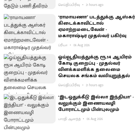
செய்திப்பிரிவு
21 hours ago
‘ராமாயணா’ படத்துக்கு ஆஸ்கர்
கிடைக்காவிட்டால்
ஏமாற்றமடைவேன் -
மகாராஷ்டிர முதல்வர் பகிர்வு
ப்ரியா
06 Aug 2026
ஓய்வூதியத்துக்கு ரூ.14 ஆயிரம்
கோடி குறைப்பு - முதல்வர்
விளக்கமளிக்க தலைமை
செயலக சங்கம் வலியுறுத்தல்
செய்திப்பிரிவு
21 hours ago
‘இடஒதுக்கீடு இல்லா இந்தியா’ -
வலுக்கும் இணையவழி
போராட்டமும் பின்புலமும்
பாரதி ஆனந்த்
06 Aug 2026