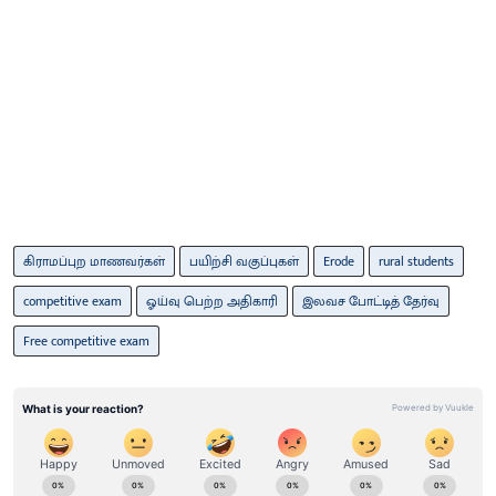
கிராமப்புற மாணவர்கள்
பயிற்சி வகுப்புகள்
Erode
rural students
competitive exam
ஓய்வு பெற்ற அதிகாரி
இலவச போட்டித் தேர்வு
Free competitive exam