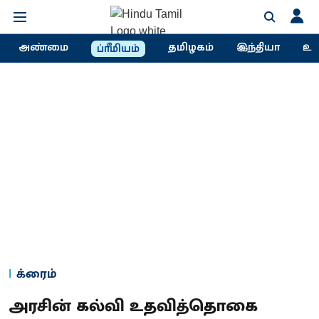
அண்மை
தமிழகம்
இந்தியா
உல
ப்ரீமியம்
க்ரைம்
அரசின் கல்வி உதவித்தொகை