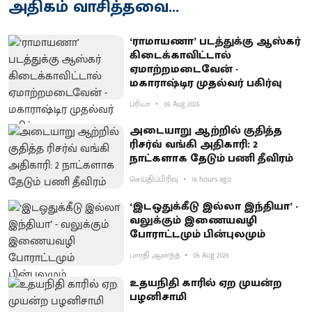
அதிகம் வாசித்தவை...
‘ராமாயணா’ படத்துக்கு ஆஸ்கர்
கிடைக்காவிட்டால்
ஏமாற்றமடைவேன் -
மகாராஷ்டிர முதல்வர் பகிர்வு
ப்ரியா
06 Aug 2026
அடையாறு ஆற்றில் குதித்த
ரிசர்வ் வங்கி அதிகாரி: 2
நாட்களாக தேடும் பணி தீவிரம்
செய்திப்பிரிவு
16 hours ago
‘இடஒதுக்கீடு இல்லா இந்தியா’ -
வலுக்கும் இணையவழி
போராட்டமும் பின்புலமும்
பாரதி ஆனந்த்
06 Aug 2026
உதயநிதி காரில் ஏற முயன்ற
பழனிசாமி