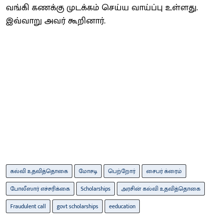
வங்கி கணக்கு முடக்கம் செய்ய வாய்ப்பு உள்ளது.
இவ்வாறு அவர் கூறினார்.
கல்வி உதவித்தொகை
மோசடி
பெற்றோர்
சைபர் க்ரைம்
போலீஸார் எச்சரிக்கை
Scholarships
அரசின் கல்வி உதவித்தொகை
Fraudulent call
govt scholarships
eeducation