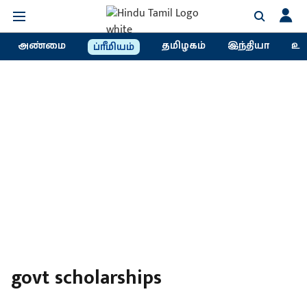
அண்மை
தமிழகம்
இந்தியா
உல
ப்ரீமியம்
govt scholarships