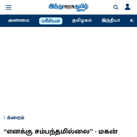
அண்மை
தமிழகம்
இந்தியா
உல
ப்ரீமியம்
க்ரைம்
“எனக்கு சம்பந்தமில்லை” - மகன்