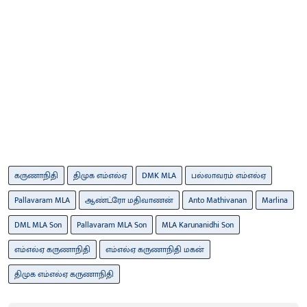
கருணாநிதி
திமுக எம்எல்ஏ
DMK MLA
பல்லாவரம் எம்எல்ஏ
Pallavaram MLA
ஆண்ட்ரோ மதிவாணன்
Anto Mathivanan
Marlina
DML MLA Son
Pallavaram MLA Son
MLA Karunanidhi Son
எம்எல்ஏ கருணாநிதி
எம்எல்ஏ கருணாநிதி மகன்
திமுக எம்எல்ஏ கருணாநிதி