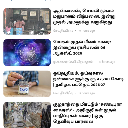
ஆன்லைன், செயலி மூலம்
மதுபானம் விற்பனை: இன்று
முதல் அமலுக்கு வருகிறது
செய்திப்பிரிவு
19 hours ago
மேஷம் முதல் மீனம் வரை:
இன்றைய ராசிபலன் 06
ஆகஸ்ட் 2026
முனைவர் கே.பி.வித்யாதரன்
18 hours ago
ஓய்வூதியம், ஓய்வுகால
நன்மைகளுக்கு ரூ.47,240 கோடி
| தமிழக பட்ஜெட் 2026-27
செய்திப்பிரிவு
19 hours ago
குஜராத்தை மிரட்டும் ‘சண்டிபுரா
வைரஸ்’ - அறிகுறிகள் முதல்
பாதிப்புகள் வரை | ஒரு
தெளிவுப் பார்வை