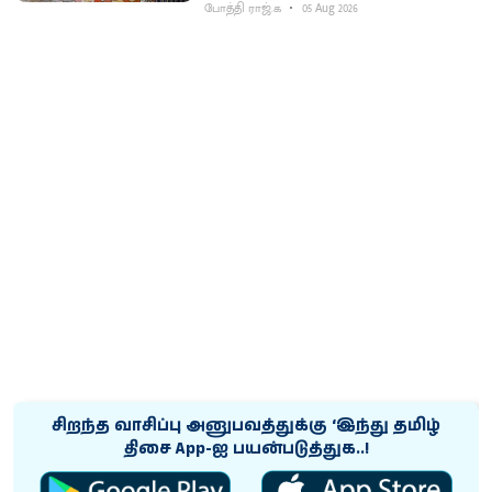
போத்தி ராஜ்.க
05 Aug 2026
சிறந்த வாசிப்பு அனுபவத்துக்கு ‘இந்து தமிழ்
திசை App-ஐ பயன்படுத்துக..!