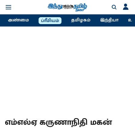
அண்மை
தமிழகம்
இந்தியா
உல
ப்ரீமியம்
எம்எல்ஏ கருணாநிதி மகன்