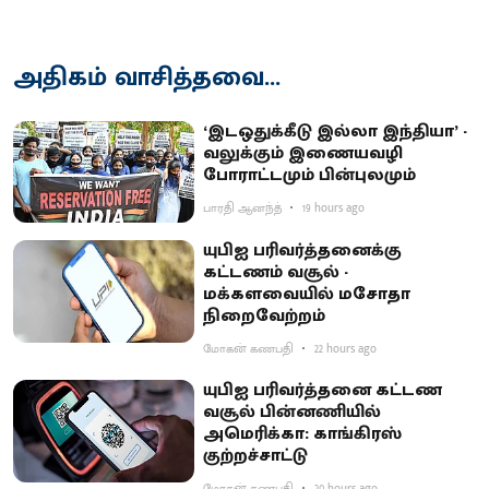
அதிகம் வாசித்தவை...
‘இடஒதுக்கீடு இல்லா இந்தியா’ -
வலுக்கும் இணையவழி
போராட்டமும் பின்புலமும்
பாரதி ஆனந்த்
19 hours ago
யுபிஐ பரிவர்த்தனைக்கு
கட்டணம் வசூல் -
மக்களவையில் மசோதா
நிறைவேற்றம்
மோகன் கணபதி
22 hours ago
யுபிஐ பரிவர்த்தனை கட்டண
வசூல் பின்னணியில்
அமெரிக்கா: காங்கிரஸ்
குற்றச்சாட்டு