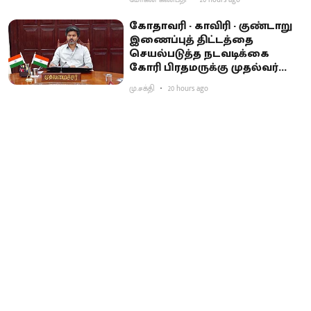
மோகன் கணபதி
20 hours ago
கோதாவரி - காவிரி - குண்டாறு
இணைப்புத் திட்டத்தை
செயல்படுத்த நடவடிக்கை
கோரி பிரதமருக்கு முதல்வர்
விஜய் கடிதம்
மு.சக்தி
20 hours ago