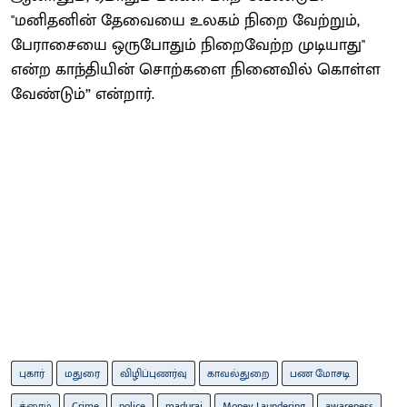
"மனிதனின் தேவையை உலகம் நிறை வேற்றும்,
பேராசையை ஒருபோதும் நிறைவேற்ற முடியாது"
என்ற காந்தியின் சொற்களை நினைவில் கொள்ள
வேண்டும்” என்றார்.
புகார்
மதுரை
விழிப்புணர்வு
காவல்துறை
பண மோசடி
க்ரைம்
Crime
police
madurai
Money Laundering
awareness