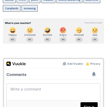
Complaints
increasing