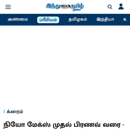
அண்மை
தமிழகம்
இந்தியா
உல
ப்ரீமியம்
க்ரைம்
நியோ மேக்ஸ் முதல் பிரணவ் வரை -