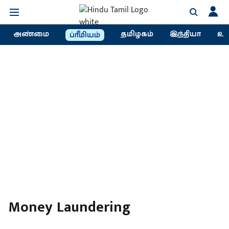
அண்மை
தமிழகம்
இந்தியா
உல
ப்ரீமியம்
Money Laundering