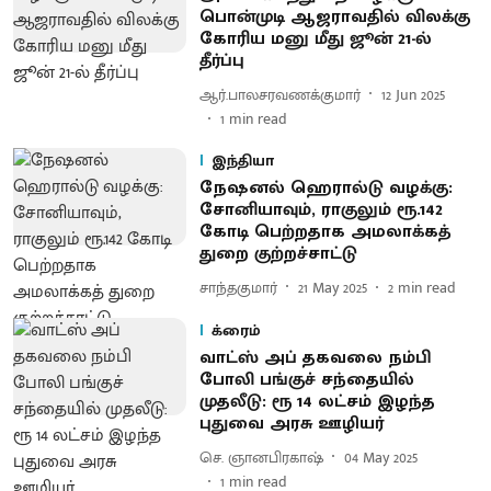
பொன்முடி ஆஜராவதில் விலக்கு
கோரிய மனு மீது ஜூன் 21-ல்
தீர்ப்பு
ஆர்.பாலசரவணக்குமார்
12 Jun 2025
1
min read
இந்தியா
நேஷனல் ஹெரால்டு வழக்கு:
சோனியாவும், ராகுலும் ரூ.142
கோடி பெற்றதாக அமலாக்கத்
துறை குற்றச்சாட்டு
சாந்தகுமார்
21 May 2025
2
min read
க்ரைம்
வாட்ஸ் அப் தகவலை நம்பி
போலி பங்குச் சந்தையில்
முதலீடு: ரூ 14 லட்சம் இழந்த
புதுவை அரசு ஊழியர்
செ. ஞானபிரகாஷ்
04 May 2025
1
min read