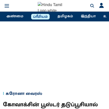
அண்மை
தமிழகம்
இந்தியா
உல
ப்ரீமியம்
கரோனா வைரஸ்
கோவாக்சின் பூஸ்டர் தடுப்பூசியால்