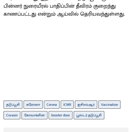
பின்னர் நுரையீரல் பாதிப்பின் தீவிரம் குறைந்து
காணப்பட்டது என்றும் ஆய்வில் தெரியவந்துள்ளது.
தடுப்பூசி
கரோனா
Corona
ICMR
ஐசிஎம்ஆர்
Vaccination
Covaxin
கோவாக்சின்
booster dose
பூஸ்டர் தடுப்பூசி