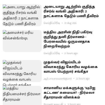
அடையாறு ஆற்றில் குதித்த
ரிசர்வ் வங்கி அதிகாரி: 2
நாட்களாக தேடும் பணி தீவிரம்
செய்திப்பிரிவு
07 Aug 2026
மத்திய அரசின் நிதி பகிர்வு
குறித்து தனி தீர்மானம் -
பேரவையில் ஒருமனதாக
நிறைவேற்றம்
செய்திப்பிரிவு
21 hours ago
முதல்வர் விஜய்யிடம்
விவாகரத்து கோரிய வழக்கை
வாபஸ் பெற்றார் சங்கீதா
ஆர்.பாலசரவணக்குமார்
22 hours ago
சாமானிய மக்களுக்கு ‘யுபிஐ
கட்டண’ சுமையா? - நிர்மலா
சீதாராமன் விளக்கம்
மோகன் கணபதி
21 hours ago