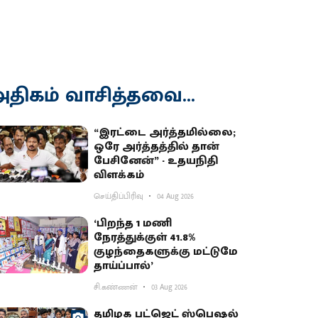
திகம் வாசித்தவை...
“இரட்டை அர்த்தமில்லை;
ஒரே அர்த்தத்தில் தான்
பேசினேன்” - உதயநிதி
விளக்கம்
செய்திப்பிரிவு
04 Aug 2026
‘பிறந்த 1 மணி
நேரத்துக்குள் 41.8%
குழந்தைகளுக்கு மட்டுமே
தாய்ப்பால்’
சி.கண்ணன்
03 Aug 2026
தமிழக பட்ஜெட் ஸ்பெஷல்