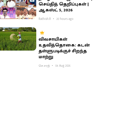
செய்தித் தெறிப்புகள் |
ஆகஸ்ட் 5, 2026
Rathish.R
20 hours ago
விவசாயிகள்
உதவித்தொகை: கடன்
தள்ளுபடிக்குச் சிறந்த
மாற்று
செ.சரத்
04 Aug 2026