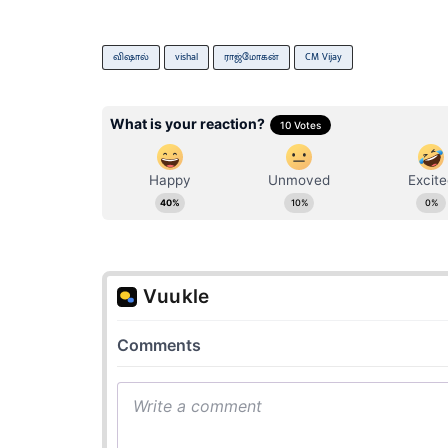
விஷால்
vishal
ராஜ்மோகன்
CM Vijay