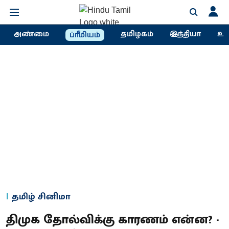
அண்மை
தமிழகம்
இந்தியா
உல
ப்ரீமியம்
தமிழ் சினிமா
திமுக தோல்விக்கு காரணம் என்ன? -