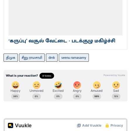
‘கருப்பு’ வசூல் வேட்டை - படக்குழு மகிழ்ச்சி
திமுக
சீனு ராமசாமி
dmk
seenu ramasamy