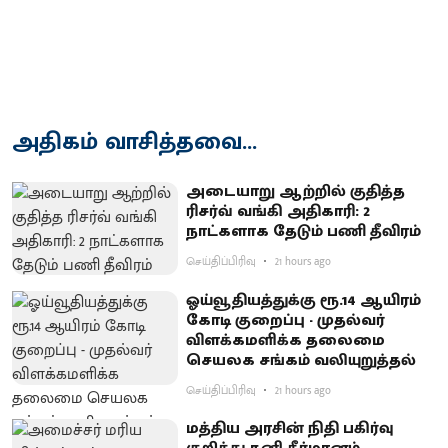
அதிகம் வாசித்தவை...
அடையாறு ஆற்றில் குதித்த
ரிசர்வ் வங்கி அதிகாரி: 2
நாட்களாக தேடும் பணி தீவிரம்
செய்திப்பிரிவு
21 hours ago
ஓய்வூதியத்துக்கு ரூ.14 ஆயிரம்
கோடி குறைப்பு - முதல்வர்
விளக்கமளிக்க தலைமை
செயலக சங்கம் வலியுறுத்தல்
செய்திப்பிரிவு
21 hours ago
மத்திய அரசின் நிதி பகிர்வு