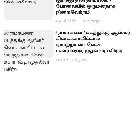
குறித்து தனி தீர்மானம் -
பேரவையில் ஒருமனதாக
நிறைவேற்றம்
செய்திப்பிரிவு
13 hours ago
‘ராமாயணா’ படத்துக்கு ஆஸ்கர்
கிடைக்காவிட்டால்
ஏமாற்றமடைவேன் -
மகாராஷ்டிர முதல்வர் பகிர்வு
ப்ரியா
06 Aug 2026