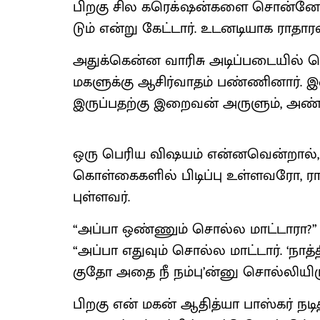
பிறகு சில கரெக் ஷன்​களை சொன்​னேன். 
டும் என்று கேட்​டார். உடனடி​யாக ரா
அதுக்​கென்ன வாரிசு அடிப்​படை​யில் க
மகளுக்கு ஆசிர்​வாதம் பண்​ணி​னார். இன
இருப்​ப​தற்கு இறைவன் அருளும், அண்
ஒரு பெரிய விஷ​யம் என்​னவென்​றால், எம்​.
கொள்​கை​களில் பிடிப்பு உள்​ளவரோ, ராத
புள்​ளவர்.
“அப்பா ஒண்​ணும் சொல்ல மாட்​டா​ரா?” எ
“அப்பா எது​வும் சொல்ல மாட்​டார். ‘நாத்
குதோ அதை நீ நம்​பு’ன்னு சொல்​லி​யிரு
பிறகு என் மகன் ஆதித்யா பாஸ்​கர் நடித