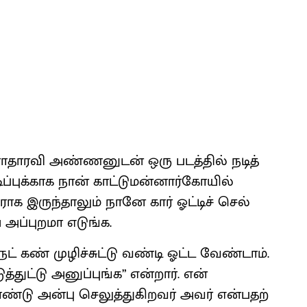
ு. ராதா​ரவி அண்​ணனுடன் ஒரு படத்​தில் நடித்​
ப்​புக்​காக நான் காட்​டுமன்​னார்​கோ​யில்
க இருந்​தா​லும் நானே கார் ஓட்​டிச் செல்​
அப்​புறமா எடுங்க.
நைட் கண் முழிச்​சுட்டு வண்டி ஓட்ட வேண்​டாம்.
ுட்டு அனுப்​புங்க” என்​றார். என்
ு அன்பு செலுத்​துகிறவர் அவர் என்​ப​தற்​