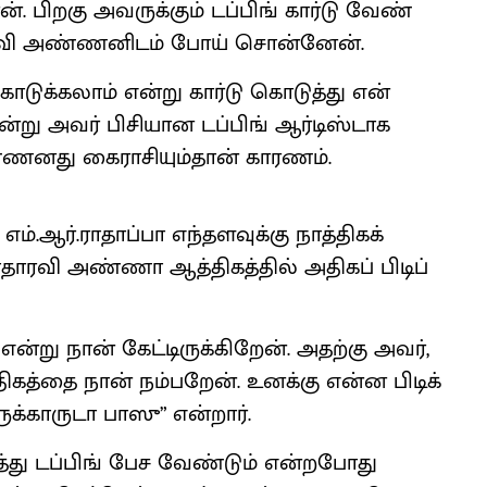
பிறகு அவருக்​கும் டப்​பிங் கார்டு வேண்​
தா​ரவி அண்​ணனிடம் போய் சொன்​னேன்.
ொடுக்​கலாம் என்று கார்டு கொடுத்து என்
்று அவர் பிசி​யான டப்​பிங் ஆர்​டிஸ்​டாக
​ணனது கைராசி​யும்​தான் காரணம்.
ஆர்​.​ரா​தாப்பா எந்​தளவுக்கு நாத்​தி​கக்
ா​ரவி அண்ணா ஆத்​தி​கத்​தில் அதி​கப் பிடிப்​
ன்று நான் கேட்​டிருக்​கிறேன். அதற்கு அவர்,
​தி​கத்தை நான் நம்​பறேன். உனக்கு என்ன பிடிக்​
க்​காருடா பாஸு” என்​றார்.
்து டப்​பிங் பேச வேண்​டும் என்​ற​போது