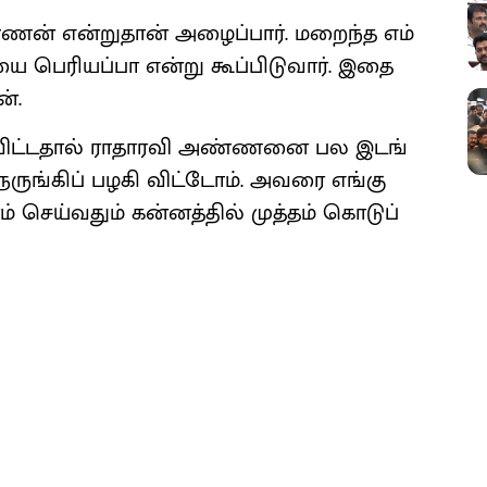
்​ணன் என்​று​தான் அழைப்​பார். மறைந்த எம்​
யை பெரியப்பா என்று கூப்​பிடு​வார். இதை
ன்.
து​விட்​ட​தால் ராதா​ரவி அண்​ணனை பல இடங்​
 நெருங்​கிப் பழகி விட்​டோம். அவரை எங்கு
் செய்​வதும் கன்​னத்​தில் முத்​தம் கொடுப்​