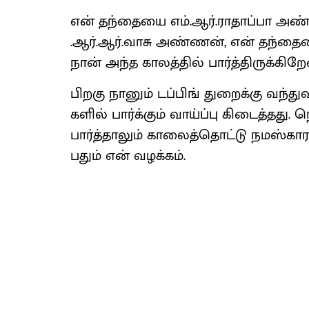
என் தந்​தையை எம்​.ஆர்​.​ரா​தாப்பா அண
.ஆர்​.ஆர்​.​வாசு அண்​ணன், என் தந்​தை
நான் அந்த காலத்​தில் பார்த்​திருக்​கிறே
பிறகு நானும் டப்​பிங் துறைக்கு வந்​
களில் பார்க்​கும் வாய்ப்பு கிடைத்​தது.
பார்த்​தா​லும் காலைத்​தொட்டு நமஸ்​காரம
பதும் என் வழக்​கம்.