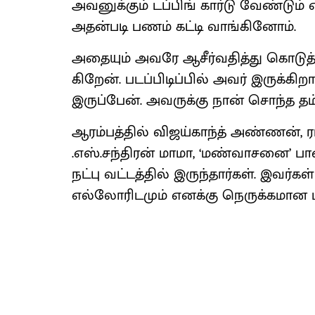
அவனுக்​கும் டப்​பிங் கார்டு வேண்​ட
அதன்​படி பணம் கட்டி வாங்​கினோம்.
அதை​யும் அவரே ஆசீர்​வ​தித்து கொடுத்​த
கிறேன். படப்​பிடிப்​பில் அவர் இருக்​க
இருப்​பேன். அவருக்கு நான் சொந்த தம்
ஆரம்​பத்​தில் விஜய்​காந்த் அண்​ணன், 
.எஸ்​.சந்​திரன் மாமா, ‘மண்​வாசனை’ பாண
நட்பு வட்​டத்​தில் இருந்​தார்​கள். இவர்​
எல்​லோரிட​மும் எனக்கு நெருக்​க​மான பழ