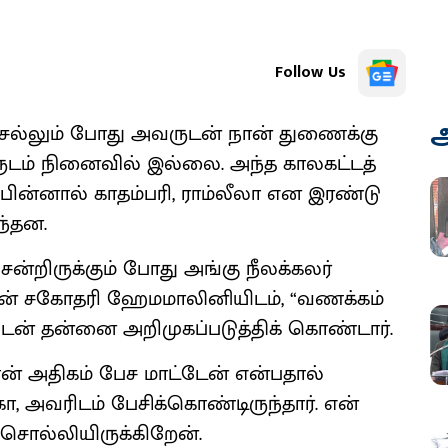
Follow Us
அ
் செல்​லும் போது அவருடன் நான் துணைக்கு
டம் நினை​வில் இல்​லை. அந்த கால​கட்​டத்​
பின்​னால் காதம்​பரி, ராம்​லீலா என இரண்டு
ந்​தன.
ென்​றிருக்​கும் போது அங்கு நீலக்​கலர்
ன் சகோ​தரி ஹேம​மாலினி​யிடம், “வணக்​கம்
யுடன் தன்னை அறி​முகப்​படுத்​திக் கொண்​டார்.
ன் அதி​கம் பேச மாட்​டேன் என்​ப​தால்
ா, அவரிடம் பேசிக்​கொண்​டிருந்​தார். என்
சொல்​லி​யிருக்​கிறேன்.