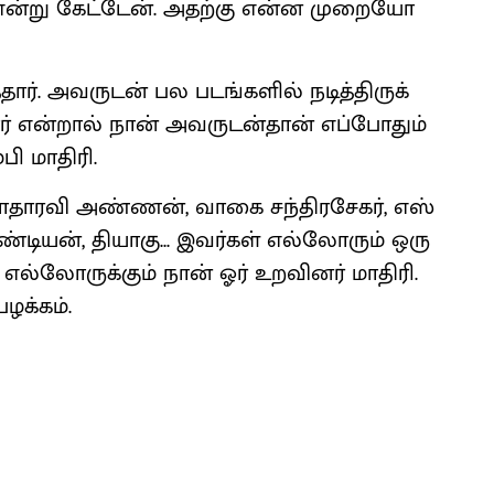
ும் என்று கேட்​டேன். அதற்கு என்ன முறையோ
ார். அவருடன் பல படங்​களில் நடித்​திருக்​
ிறார் என்​றால் நான் அவருடன்​தான் எப்​போதும்
பி மாதிரி.
ராதா​ரவி அண்​ணன், வாகை சந்​திரசேகர், எஸ்​
்​டியன், தியாகு... இவர்​கள் எல்​லோரும் ஒரு
கள் எல்​லோருக்​கும் நான் ஓர் உறவினர் மாதிரி.
க்​கம்.