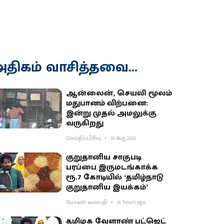
திகம் வாசித்தவை...
ஆன்லைன், செயலி மூலம்
மதுபானம் விற்பனை:
இன்று முதல் அமலுக்கு
வருகிறது
செய்திப்பிரிவு
05 Aug 2026
குறுதானிய சாகுபடி
பரப்பை இருமடங்காக்க
ரூ.7 கோடியில் ‘தமிழ்நாடு
குறுதானிய இயக்கம்’
மோகன் கணபதி
16 hours ago
தமிழக வேளாண் பட்ஜெட்