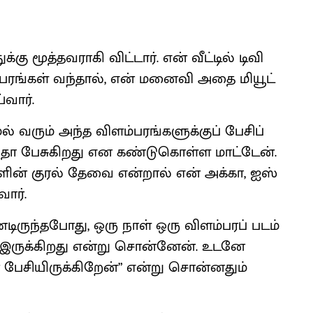
க்கு மூத்​தவ​ராகி விட்​டார். என் வீட்​டில் டிவி
ளம்​பரங்​கள் வந்​தால், என் மனைவி அதை மியூட்
வார்.
் வரும் அந்த விளம்​பரங்​களுக்​குப் பேசிப்​
ை ஏதோ பேசுகிறது என கண்​டு​கொள்ள மாட்​டேன்.
ளின் குரல் தேவை என்​றால் என் அக்​கா, ஐஸ்​
ார்.
்​டிருந்​த​போது, ஒரு நாள் ஒரு விளம்​பரப் படம்
ாக இருக்​கிறது என்று சொன்​னேன். உடனே
 பேசி​யிருக்​கிறேன்” என்று சொன்​னதும்