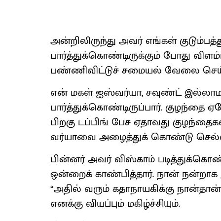
அன்​றி​லிருந்து அவர் எங்​கள் குடும்​பத்​து
பார்த்​துக்​கொண்​டிருக்​கும் போது வி
பண்​ணி​விட்​டுச் சமையல் வேலை செய்​
என் மகள் ஐஸ்​வர்​யா, சவுண்ட் இல்​லாமல
பார்த்​துக்​கொண்​டிருப்​பார். குழந்த
பிறகு டப்​பிங் பேச ஏதாவது குழந்​தைக
வர்​யாவை அழைத்​துக் கொண்டு செல்​வ
பின்​னர் அவர் விஸ்​காம் படித்​துக்​கொண
ஒன்​றைக் காண்​பித்​தார். நான் நன்​ற
“அதில் வரும் கதா​நாயகிக்கு நான்​தான்
எனக்கு வியப்​பும் மகிழ்ச்​சி​யும்.