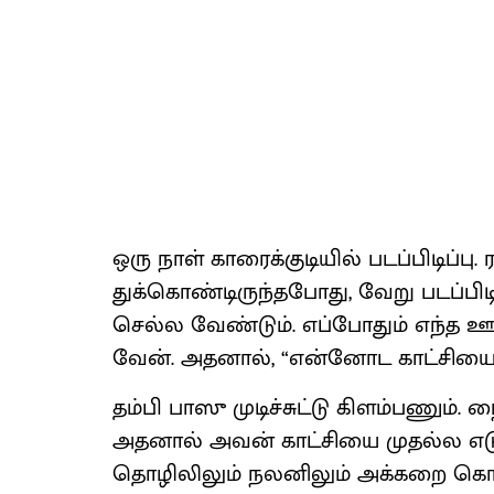
ஒரு நாள் காரைக்​குடி​யில் படப்​பிடிப்​ப
துக்​கொண்​டிருந்​த​போது, வேறு படப்​பிடி
செல்ல வேண்​டும். எப்​போதும் எந்த ஊரா
வேன். அதனால், “என்​னோட காட்​சியை 
தம்பி பாஸு முடிச்​சுட்டு கிளம்​பணும். 
அதனால் அவன் காட்​சியை முதல்ல எடுத்​த
தொழிலிலும் நலனிலும் அக்​கறை கொண்ட