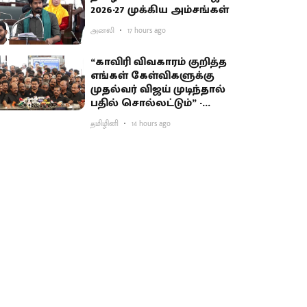
2026-27 முக்கிய அம்சங்கள்
அனலி
17 hours ago
“காவிரி விவகாரம் குறித்த
எங்கள் கேள்விகளுக்கு
முதல்வர் விஜய் முடிந்தால்
பதில் சொல்லட்டும்” -
உதயநிதி சவால்
தமிழினி
14 hours ago