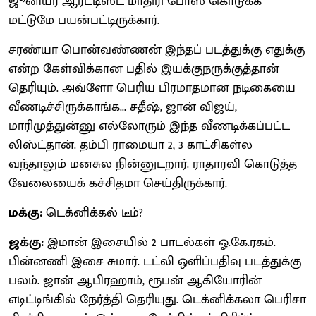
ஜூனியர் ஆர்ட்டிஸ்ட் மாதிரி போஸ் கொடுக்க
மட்டுமே பயன்பட்டிருக்கார்.
சரண்யா பொன்வண்ணன் இந்தப் படத்துக்கு எதுக்கு
என்ற கேள்விக்கான பதில் இயக்குநருக்குத்தான்
தெரியும். அவ்ளோ பெரிய பிரமாதமான நடிகையை
வீணடிச்சிருக்காங்க... சதீஷ், ஜான் விஜய்,
மாரிமுத்துன்னு எல்லோரும் இந்த வீணடிக்கப்பட்ட
லிஸ்ட்தான். தம்பி ராமையா 2, 3 காட்சிகள்ல
வந்தாலும் மனசுல நின்னுடறார். ராதாரவி கொடுத்த
வேலையைக் கச்சிதமா செய்திருக்கார்.
மக்கு:
டெக்னிக்கல் டீம்?
ஜக்கு:
இமான் இசையில் 2 பாடல்கள் ஓ.கே.ரகம்.
பின்னணி இசை சுமார். டட்லி ஒளிப்பதிவு படத்துக்கு
பலம். ஜான் ஆபிரஹாம், ரூபன் ஆகியோரின்
எடிட்டிங்கில் நேர்த்தி தெரியுது. டெக்னிக்கலா பெரிசா