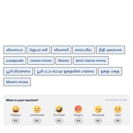
விவசாயம்
ஜெயம் ரவி
விவசாயி
கார்ப்பரேட்
நிதி அகர்வால்
லக்‌ஷ்மண்
cinema review
bhoomi
tamil cinema review
பூமி விமர்சனம்
பூமி படம் எப்படி? ஜக்குவின் பார்வை
ஜக்கு- மக்கு
bhoomi review