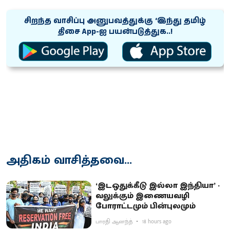
சிறந்த வாசிப்பு அனுபவத்துக்கு ‘இந்து தமிழ்
திசை App-ஐ பயன்படுத்துக..!
அதிகம் வாசித்தவை...
‘இடஒதுக்கீடு இல்லா இந்தியா’ -
வலுக்கும் இணையவழி
போராட்டமும் பின்புலமும்
பாரதி ஆனந்த்
18 hours ago