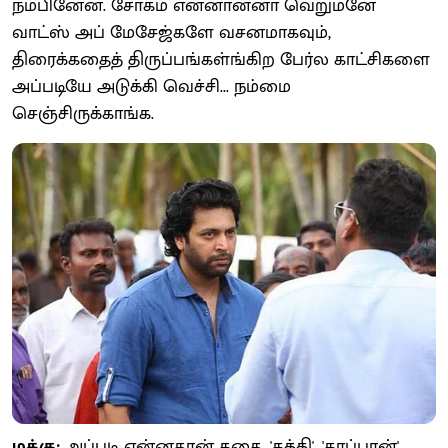
நம்பினேன். சோகம் என்னான்னா வெறுமனே
வாட்ஸ் அப் மேசேஜ்களே வசனமாகவும்,
திரைக்கதைத் திருப்பங்கள்ங்கிற பேர்ல காட்சிகளை
அப்படியே அடுக்கி வெச்சி... நம்மை
செஞ்சிருக்காங்க.
மக்கு:
அப்படி என்னதான் கதை. 'கத்தி', 'காப்பான்'