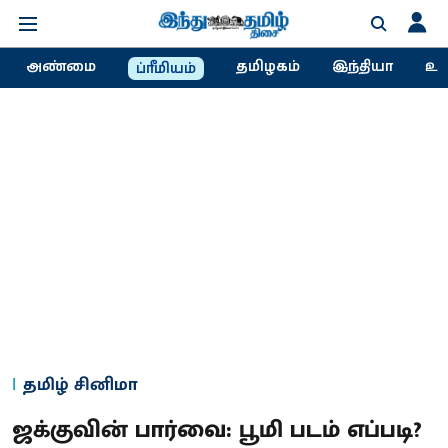
அண்மை
தமிழகம்
இந்தியா
உல
ப்ரீமியம்
தமிழ் சினிமா
ஜக்குவின் பார்வை: பூமி படம் எப்படி?