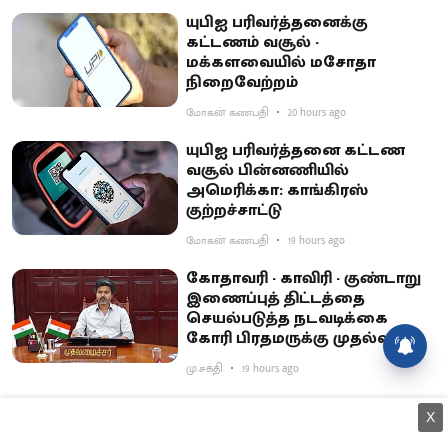
யுபிஐ பரிவர்த்தனைக்கு
கட்டணம் வசூல் -
மக்களவையில் மசோதா
நிறைவேற்றம்
மோகன் கணபதி
20 hours ago
யுபிஐ பரிவர்த்தனை கட்டண
வசூல் பின்னணியில்
அமெரிக்கா: காங்கிரஸ்
குற்றச்சாட்டு
மோகன் கணபதி
19 hours ago
கோதாவரி - காவிரி - குண்டாறு
இணைப்புத் திட்டத்தை
செயல்படுத்த நடவடிக்கை
கோரி பிரதமருக்கு முதல்வர்
அரசு மின்சார பேருந்துகளை
விஜய் கடிதம்
தனியார் மூலம் இயக்கும்
மு.சக்தி
19 hours ago
திட்டத்தை கைவிட வேண்டும்:
அன்புமணி
X