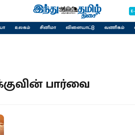
E
யா
உலகம்
சினிமா
விளையாட்டு
வணிகம்
ஜக்குவின் பார்வை