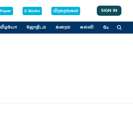
SIGN IN
-Paper
E-Books
பிரசுரங்கள்
மேலும்
வீடியோ
ஜோதிடம்
க்ரைம்
கல்வி