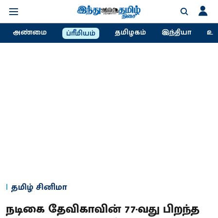
அண்மை
தமிழகம்
இந்தியா
உல
ப்ரீமியம்
தமிழ் சினிமா
நடிகை தேவிகாவின் 77-வது பிறந்த