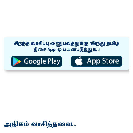
சிறந்த வாசிப்பு அனுபவத்துக்கு ‘இந்து தமிழ்
திசை App-ஐ பயன்படுத்துக..!
அதிகம் வாசித்தவை...