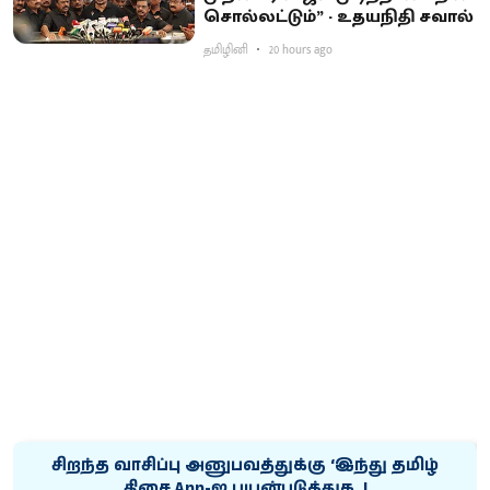
சொல்லட்டும்” - உதயநிதி சவால்
தமிழினி
20 hours ago
சிறந்த வாசிப்பு அனுபவத்துக்கு ‘இந்து தமிழ்
திசை App-ஐ பயன்படுத்துக..!