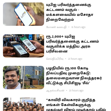
யுபிஐ பரிவர்த்தனைக்கு
கட்டணம் வசூல் -
மக்களவையில் மசோதா
நிறைவேற்றம்
மோகன் கணபதி
16 hours ago
ரூ.2,000+ யுபிஐ
பரிவர்த்தனைக்கு கட்டணம்
வசூலிக்க மத்திய அரசு
பரிசீலனை
செய்திப்பிரிவு
23 hours ago
பழநியில் ரூ.100 கோடி
நிலப்பதிவு முறைகேடு:
தலைமறைவான நிலத்தரகர்
வீட்டுக்கு சிபிசிஐடி ‘சீல்’
ஆ.நல்லசிவன்
20 hours ago
“காவிரி விவகாரம் குறித்த
எங்கள் கேள்விகளுக்கு
முதல்வர் விஜய் முடிந்தால் பதில்