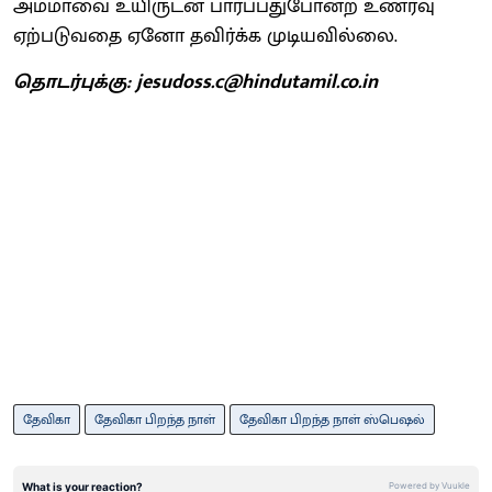
அம்மாவை உயிருடன் பார்ப்பதுபோன்ற உணர்வு
ஏற்படுவதை ஏனோ தவிர்க்க முடியவில்லை.
தொடர்புக்கு: jesudoss.c@hindutamil.co.in
தேவிகா
தேவிகா பிறந்த நாள்
தேவிகா பிறந்த நாள் ஸ்பெஷல்