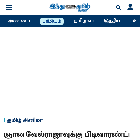
அண்மை
தமிழகம்
இந்தியா
உல
ப்ரீமியம்
தமிழ் சினிமா
ஞானவேல்ராஜாவுக்கு பிடிவாரண்ட்: