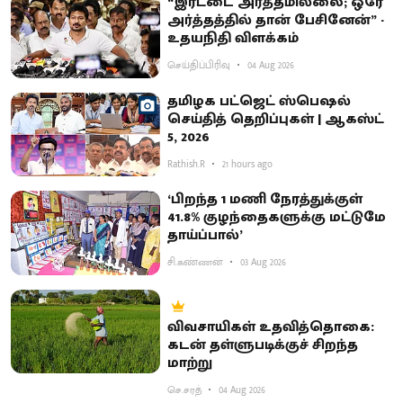
“இரட்டை அர்த்தமில்லை; ஒரே
அர்த்தத்தில் தான் பேசினேன்” -
உதயநிதி விளக்கம்
செய்திப்பிரிவு
04 Aug 2026
தமிழக பட்ஜெட் ஸ்பெஷல்
செய்தித் தெறிப்புகள் | ஆகஸ்ட்
5, 2026
Rathish.R
21 hours ago
‘பிறந்த 1 மணி நேரத்துக்குள்
41.8% குழந்தைகளுக்கு மட்டுமே
தாய்ப்பால்’
சி.கண்ணன்
03 Aug 2026
விவசாயிகள் உதவித்தொகை:
கடன் தள்ளுபடிக்குச் சிறந்த
மாற்று
செ.சரத்
04 Aug 2026