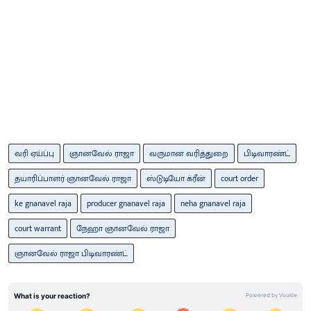
வரி ஏய்ப்பு
ஞானவேல் ராஜா
வருமான வரித்துறை
பிடிவாரண்ட்
தயாரிப்பாளர் ஞானவேல் ராஜா
ஸ்டுடியோ க்ரீன்
court order
ke gnanavel raja
producer gnanavel raja
neha gnanavel raja
court warrant
நேஹா ஞானவேல் ராஜா
ஞானவேல் ராஜா பிடிவாரண்ட்