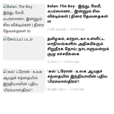
Balan: The Boy - இந்து, மேரி,
ஃபர்ஸானா... இன்னும் சில
விக்டிம்கள் | திரை தேவதைகள்
30
பாரதி ஆனந்த்
21 hours ago
தமிழகம், கர்நாடகா உள்ளிட்ட
மாநிலங்களில் அதிகரிக்கும்
சிறுநீரக நோய்: நாடாளுமன்றக்
குழு எச்சரிக்கை
டெக்ஸ்டர்
18 hours ago
‘கல்’ ட்ரோன் - உலக ஆயுதச்
சந்தையில் இந்தியாவின் புதிய
‘பிரம்மாஸ்திரம்’!
போத்தி ராஜ்.க
21 hours ago