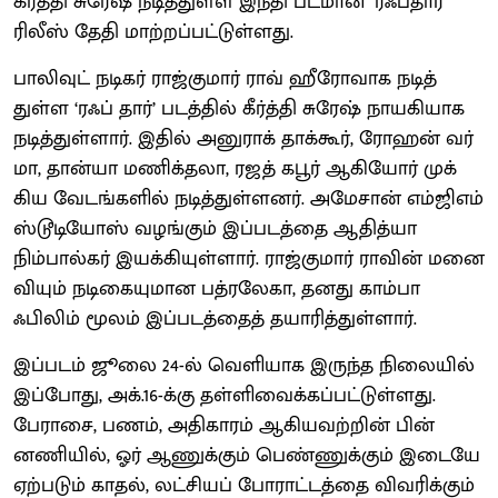
கீர்த்தி சுரேஷ் நடித்​துள்ள இந்தி படமான ‘ரஃப்​தார்’
ரிலீஸ் தேதி மாற்​றப்​பட்​டுள்​ளது.
பாலிவுட் நடிகர் ராஜ்கு​மார் ராவ் ஹீரோ​வாக நடித்​
துள்ள ‘ரஃப் ​தார்’ படத்​தில் கீர்த்தி சுரேஷ் நாயகி​யாக
நடித்​துள்​ளார். இதில் அனுராக் தாக்​கூர், ரோஹன் வர்​
மா, தான்யா மணிக்​தலா, ரஜத் கபூர் ஆகியோர் முக்​
கிய வேடங்​களில் நடித்​துள்​ளனர். அமே​சான் எம்ஜிஎம்
ஸ்டூடியோஸ் வழங்​கும் இப்​படத்தை ஆதித்யா
நிம்பால்கர் இயக்​கி​யுள்​ளார். ராஜ்கு​மார் ராவின் மனை​
வி​யும் நடிகை​யு​மான பத்​ரலே​கா, தனது காம்பா
ஃபிலிம் மூலம் இப்படத்தைத் தயாரித்​துள்​ளார்.
இப்​படம் ஜூலை 24-ல் வெளி​யாக இருந்த நிலை​யில்
இப்​போது, அக்​.16-க்கு தள்​ளிவைக்​கப்​பட்​டுள்​ளது.
பேராசை, பணம், அதிகாரம் ஆகிய​வற்​றின் பின்​
னணி​யில், ஓர் ஆணுக்​கும் பெண்ணுக்கும் இடையே
ஏற்​படும் காதல், லட்​சி​யப் போராட்டத்தை விவரிக்​கும்