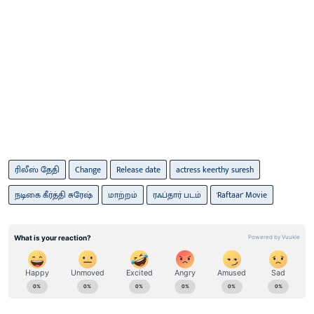
ரிலீஸ் தேதி
Change
Release date
actress keerthy suresh
நடிகை கீர்த்தி சுரேஷ்
மாற்​றம்
ரஃப்​தார் படம்
'Raftaar' Movie