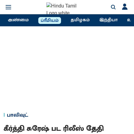
அண்மை
தமிழகம்
இந்தியா
உல
ப்ரீமியம்
பாலிவுட்
கீர்த்தி சுரேஷ் பட ரிலீஸ் தேதி