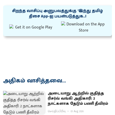
சிறந்த வாசிப்பு அனுபவத்துக்கு ‘இந்து தமிழ்
திசை App-ஐ பயன்படுத்துக..!
அதிகம் வாசித்தவை...
அடையாறு ஆற்றில் குதித்த
ரிசர்வ் வங்கி அதிகாரி: 2
நாட்களாக தேடும் பணி தீவிரம்
செய்திப்பிரிவு
07 Aug 2026