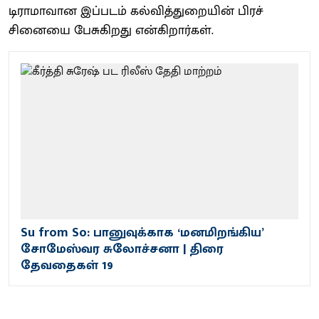
டிரா​மா​வான இப்​படம் கல்​வித்​துறையின் பிரச்​
சினையை பேசுகிறது என்​கிறார்​கள்​.
Su from So: பானுவுக்காக ‘மனமிறங்கிய’
சோமேஸ்வர சுலோச்சனா | திரை
தேவதைகள் 19