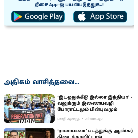
திசை App-ஐ பயன்படுத்துக..!
அதிகம் வாசித்தவை...
‘இடஒதுக்கீடு இல்லா இந்தியா’ -
வலுக்கும் இணையவழி
போராட்டமும் பின்புலமும்
பாரதி ஆனந்த்
21 hours ago
‘ராமாயணா’ படத்துக்கு ஆஸ்கர்
கிடைக்காவிட்டால்