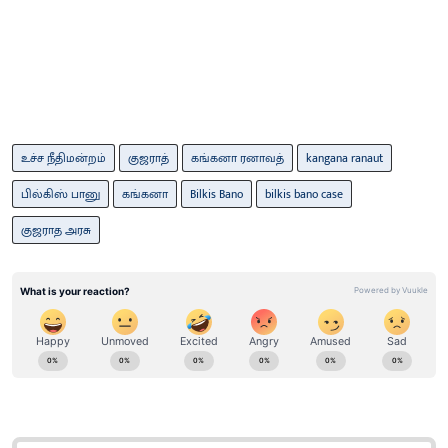
உச்ச நீதிமன்றம்
குஜராத்
கங்கனா ரனாவத்
kangana ranaut
பில்கிஸ் பானு
கங்கனா
Bilkis Bano
bilkis bano case
குஜராத அரசு