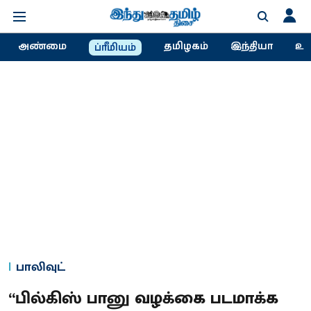
அண்மை
தமிழகம்
இந்தியா
உல
ப்ரீமியம்
பாலிவுட்
“பில்கிஸ் பானு வழக்கை படமாக்க