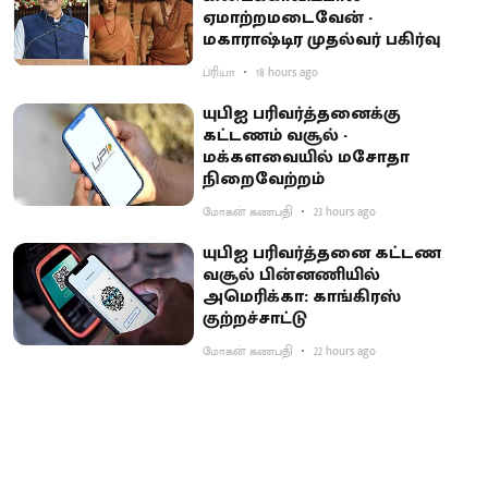
ஏமாற்றமடைவேன் -
மகாராஷ்டிர முதல்வர் பகிர்வு
ப்ரியா
18 hours ago
யுபிஐ பரிவர்த்தனைக்கு
கட்டணம் வசூல் -
மக்களவையில் மசோதா
நிறைவேற்றம்
மோகன் கணபதி
23 hours ago
யுபிஐ பரிவர்த்தனை கட்டண
வசூல் பின்னணியில்
அமெரிக்கா: காங்கிரஸ்
குற்றச்சாட்டு
மோகன் கணபதி
22 hours ago