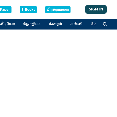
SIGN IN
-Paper
E-Books
பிரசுரங்கள்
மேலும்
வீடியோ
ஜோதிடம்
க்ரைம்
கல்வி