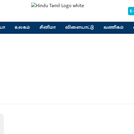
E
யா
உலகம்
சினிமா
விளையாட்டு
வணிகம்