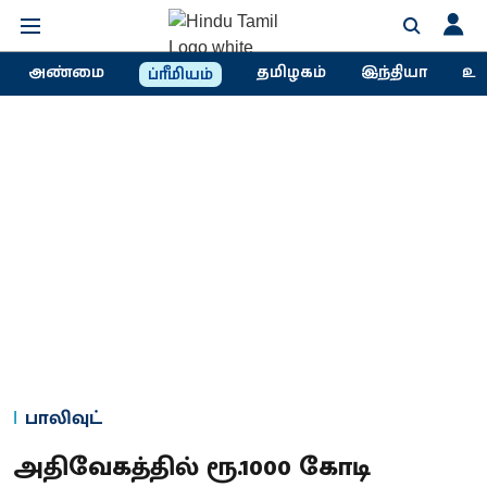
அண்மை
தமிழகம்
இந்தியா
உல
ப்ரீமியம்
பாலிவுட்
அதிவேகத்தில் ரூ.1000 கோடி