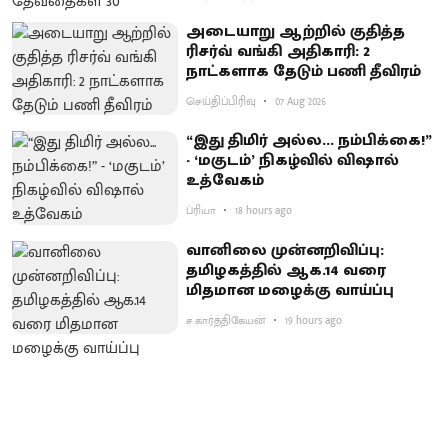
அடையாறு ஆற்றில் குதித்த
ரிசர்வ் வங்கி அதிகாரி: 2
நாட்களாக தேடும் பணி தீவிரம்
செய்திப்பிரிவு
07 Aug 2026
“இது திமிர் அல்ல... நம்பிக்கை!”
- ‘மகுடம்’ நிகழ்வில் விஷால்
உத்வேகம்
ப்ரியா
18 hours ago
வானிலை முன்னறிவிப்பு:
தமிழகத்தில் ஆக.14 வரை
மிதமான மழைக்கு வாய்ப்பு
ச.கார்த்திகேயன்
19 hours ago