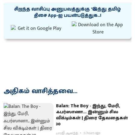
சிறந்த வாசிப்பு அனுபவத்துக்கு ‘இந்து தமிழ்
திசை App-ஐ பயன்படுத்துக..!
அதிகம் வாசித்தவை...
Balan: The Boy - இந்து, மேரி,
ஃபர்ஸானா... இன்னும் சில
விக்டிம்கள் | திரை தேவதைகள்
30
பாரதி ஆனந்த்
15 hours ago