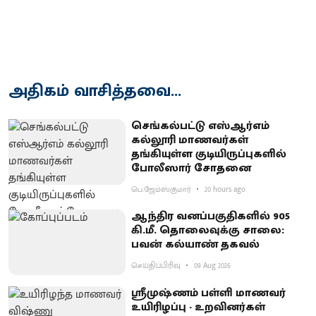
அதிகம் வாசித்தவை...
செங்கல்பட்டு எஸ்ஆர்எம்
கல்லூரி மாணவர்கள்
தங்கியுள்ள குடியிருப்புகளில்
போலீஸார் சோதனை
பெ.ஜேம்ஸ்குமார்
20 hours ago
ஆந்திர வனப்பகுதிகளில் 905
கி.மீ. தொலைவுக்கு சாலை:
பவன் கல்யாண் தகவல்
செய்திப்பிரிவு
09 Aug 2026
ஸ்ரீமுஷ்ணம் பள்ளி மாணவர்
உயிரிழப்பு - உறவினர்கள்