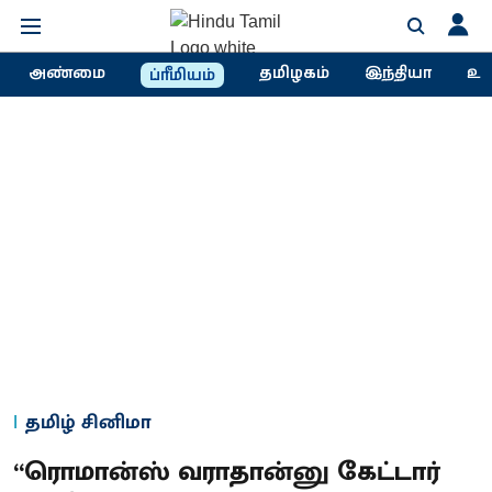
அண்மை
தமிழகம்
இந்தியா
உல
ப்ரீமியம்
தமிழ் சினிமா
“ரொமான்ஸ் வராதான்னு கேட்டார்