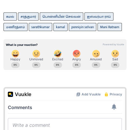
கமல்
சரத்குமார்
பொன்னியின் செல்வன்
ஐஸ்வர்யா ராய்
மணிரத்னம்
sarathkumar
kamal
ponniyin selvan
Mani Ratnam