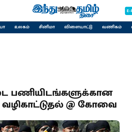
E-
யா
உலகம்
சினிமா
விளையாட்டு
வணிகம்
படை பணியிடங்களுக்கான
ச வழிகாட்டுதல் @ கோவை