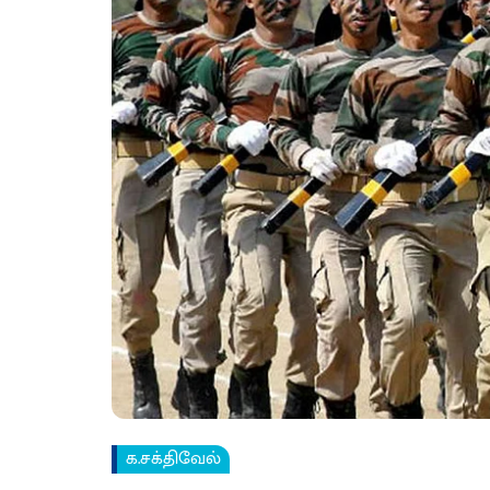
க.சக்திவேல்