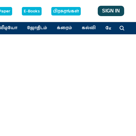
Paper
E-Books
பிரசுரங்கள்
SIGN IN
மேலும்
வீடியோ
ஜோதிடம்
க்ரைம்
கல்வி