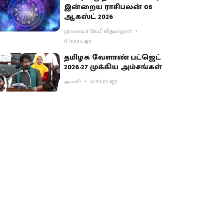
இன்றைய ராசிபலன் 06
ஆகஸ்ட் 2026
முனைவர் கே.பி.வித்யாதரன்
19 hours ago
தமிழக வேளாண் பட்ஜெட்
2026-27 முக்கிய அம்சங்கள்
அனலி
14 hours ago