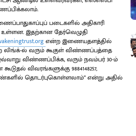
ைசி ஆண்டில் உள்ளவர்வர்கள், எஸ்எஸ்பி
ணப்பிக்கலாம்.
ுணைப்பாதுகாப்புப் படைகளில் அதிகாரி
 உள்ளன. இதற்கான தேர்வெழுதி
wakeningtrust.org
என்ற இணையதளத்தில்
 லிங்க்-ல் வரும் கூகுள் விண்ணப்பத்தை
 இவ்வாறு விண்ணப்பிக்க, வரும் நவம்பர் 30-ம்
ூடுதல் விவரங்களுக்கு 9884148257,
என்ற எண்களில் தொடர்புகொள்ளலாம்” என்று அதில்