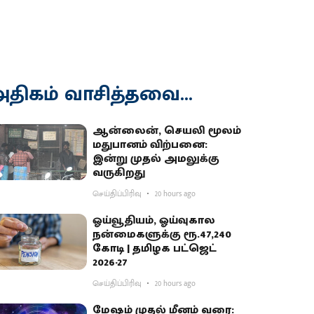
திகம் வாசித்தவை...
ஆன்லைன், செயலி மூலம்
மதுபானம் விற்பனை:
இன்று முதல் அமலுக்கு
வருகிறது
செய்திப்பிரிவு
20 hours ago
ஓய்வூதியம், ஓய்வுகால
நன்மைகளுக்கு ரூ.47,240
கோடி | தமிழக பட்ஜெட்
2026-27
செய்திப்பிரிவு
20 hours ago
மேஷம் முதல் மீனம் வரை: