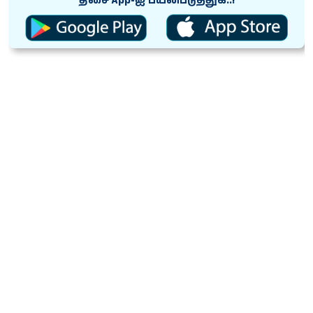
திசை App-ஐ பயன்படுத்துக..!