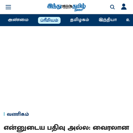
அண்மை
தமிழகம்
இந்தியா
உல
ப்ரீமியம்
வணிகம்
என்னுடைய பதிவு அல்ல: வைரலான