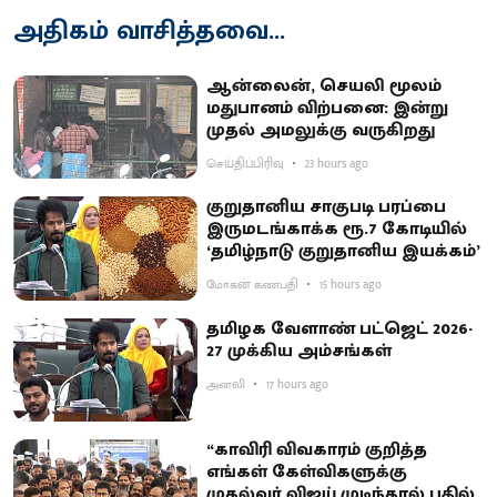
அதிகம் வாசித்தவை...
ஆன்லைன், செயலி மூலம்
மதுபானம் விற்பனை: இன்று
முதல் அமலுக்கு வருகிறது
செய்திப்பிரிவு
23 hours ago
குறுதானிய சாகுபடி பரப்பை
இருமடங்காக்க ரூ.7 கோடியில்
‘தமிழ்நாடு குறுதானிய இயக்கம்’
மோகன் கணபதி
15 hours ago
தமிழக வேளாண் பட்ஜெட் 2026-
27 முக்கிய அம்சங்கள்
அனலி
17 hours ago
“காவிரி விவகாரம் குறித்த
எங்கள் கேள்விகளுக்கு
முதல்வர் விஜய் முடிந்தால் பதில்