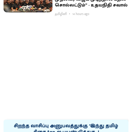
சொல்லட்டும்” - உதயநிதி சவால்
தமிழினி
14 hours ago
சிறந்த வாசிப்பு அனுபவத்துக்கு ‘இந்து தமிழ்