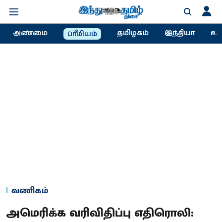
அண்மை
தமிழகம்
இந்தியா
உல
ப்ரீமியம்
வணிகம்
அமெரிக்க வரிவிதிப்பு எதிரொலி: