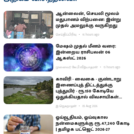
ஆன்லைன், செயலி மூலம்
மதுபானம் விற்பனை: இன்று
முதல் அமலுக்கு வருகிறது
செய்திப்பிரிவு
16 hours ago
மேஷம் முதல் மீனம் வரை:
இன்றைய ராசிபலன் 06
ஆகஸ்ட் 2026
முனைவர் கே.பி.வித்யாதரன்
15 hours ago
காவிரி - வைகை - குண்டாறு
இணைப்புத் திட்டத்துக்கு
புத்துயிர் - ரூ.150 கோடியே
ஒதுக்கியதால் விவசாயிகள்
ஏமாற்றம்
இ.ஜெகநாதன்
05 Aug 2026
ஓய்வூதியம், ஓய்வுகால
நன்மைகளுக்கு ரூ.47,240 கோடி
| தமிழக பட்ஜெட் 2026-27