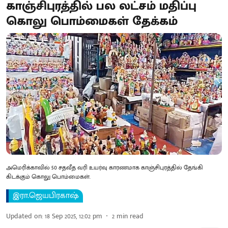
காஞ்சிபுரத்தில் பல லட்சம் மதிப்பு
கொலு பொம்மைகள் தேக்கம்
அமெரிக்காவில் 50 சதவீத வரி உயர்வு காரணமாக காஞ்சிபுரத்தில் தேங்கி
கிடக்கும் கொலு பொம்மைகள்.
இரா.ஜெயபிரகாஷ்
Updated on
:
18 Sep 2025, 12:02 pm
2
min read