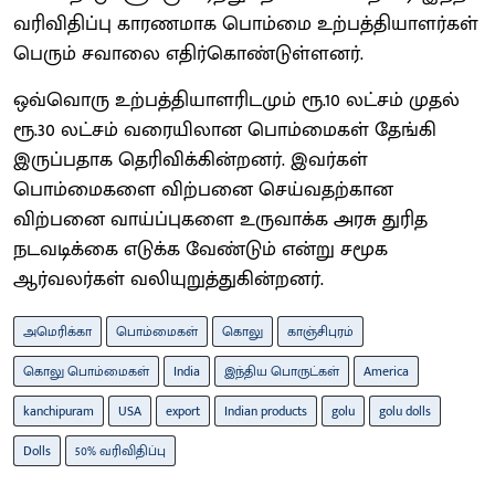
வரிவிதிப்பு காரணமாக பொம்மை உற்பத்தியாளர்கள்
பெரும் சவாலை எதிர்கொண்டுள்ளனர்.
ஒவ்வொரு உற்பத்தியாளரிடமும் ரூ.10 லட்சம் முதல்
ரூ.30 லட்சம் வரையிலான பொம்மைகள் தேங்கி
இருப்பதாக தெரிவிக்கின்றனர். இவர்கள்
பொம்மைகளை விற்பனை செய்வதற்கான
விற்பனை வாய்ப்புகளை உருவாக்க அரசு துரித
நடவடிக்கை எடுக்க வேண்டும் என்று சமூக
ஆர்வலர்கள் வலியுறுத்துகின்றனர்.
அமெரிக்கா
பொம்மைகள்
கொலு
காஞ்சிபுரம்
கொலு பொம்மைகள்
India
இந்திய பொருட்கள்
America
kanchipuram
USA
export
Indian products
golu
golu dolls
Dolls
50% வரிவிதிப்பு