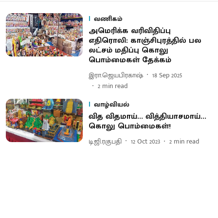
வணிகம்
அமெரிக்க வரிவிதிப்பு
எதிரொலி: காஞ்சிபுரத்தில் பல
லட்சம் மதிப்பு கொலு
பொம்மைகள் தேக்கம்
இரா.ஜெயபிரகாஷ்
18 Sep 2025
2
min read
வாழ்வியல்
வித விதமாய்... வித்தியாசமாய்...
கொலு பொம்மைகள்!
டி.ஜி.ரகுபதி
12 Oct 2023
2
min read