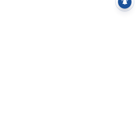
⌄
செய்திகள்