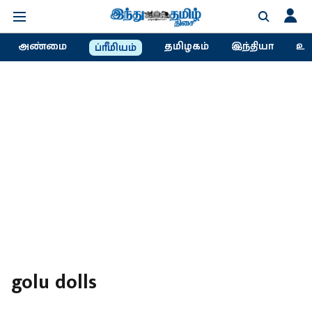
அண்மை
தமிழகம்
இந்தியா
உல
ப்ரீமியம்
golu dolls