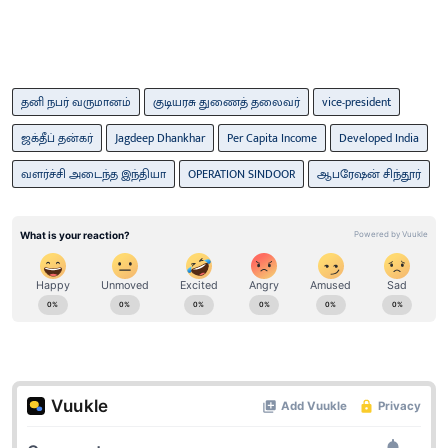
தனி நபர் வருமானம்
குடியரசு துணைத் தலைவர்
vice-president
ஜக்தீப் தன்கர்
Jagdeep Dhankhar
Per Capita Income
Developed India
வளர்ச்சி அடைந்த இந்தியா
OPERATION SINDOOR
ஆபரேஷன் சிந்தூர்