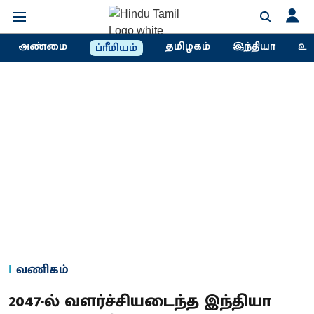
அண்மை
தமிழகம்
இந்தியா
உல
ப்ரீமியம்
வணிகம்
2047-ல் வளர்ச்சியடைந்த இந்தியா