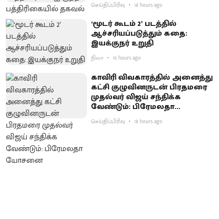
செய்திப்பிரிவு
18 hours ago
‘மூடர் கூடம் 2’ படத்தில்
ஆச்சரியப்படுத்​தும் கதை:
இயக்குநர் உறுதி
நிலா
16 hours ago
காவிரி விவகாரத்தில் அனைத்து
கட்சி குழுவினருடன் பிரதமரை
முதல்வர் விஜய் சந்திக்க
வேண்டும்: பிரேமலதா
யோசனை
செய்திப்பிரிவு
18 hours ago