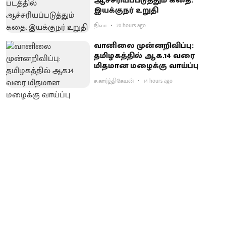
ஆச்சரியப்படுத்​தும் கதை:
இயக்குநர் உறுதி
நிலா
20 hours ago
வானிலை முன்னறிவிப்பு:
தமிழகத்தில் ஆக.14 வரை
மிதமான மழைக்கு வாய்ப்பு
ச.கார்த்திகேயன்
14 hours ago