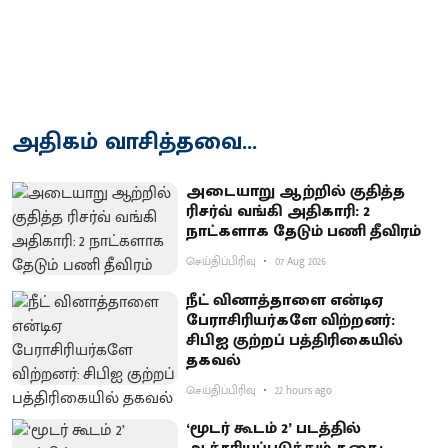
அதிகம் வாசித்தவை...
அடையாறு ஆற்றில் குதித்த
ரிசர்வ் வங்கி அதிகாரி: 2
நாட்களாக தேடும் பணி தீவிரம்
செய்திப்பிரிவு
07 Aug 2026
நீட் வினாத்தாளை என்டிஏ
பேராசிரியர்களே விற்றனர்:
சிபிஐ குற்றப் பத்திரிகையில்
தகவல்
செய்திப்பிரிவு
22 hours ago
‘மூடர் கூடம் 2’ படத்தில்