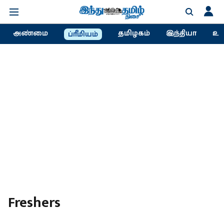
அண்மை
தமிழகம்
இந்தியா
உல
ப்ரீமியம்
Freshers