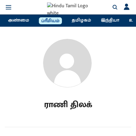
அண்மை
தமிழகம்
இந்தியா
உல
ப்ரீமியம்
ராணி திலக்