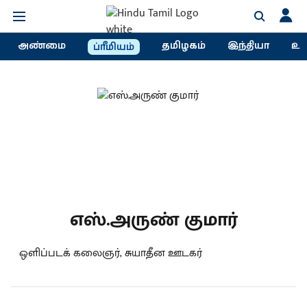
அண்மை
தமிழகம்
இந்தியா
உல
ப்ரீமியம்
எஸ்.அருண் குமார்
ஒளிப்படக் கலைஞர், சுயாதீன ஊடகர்