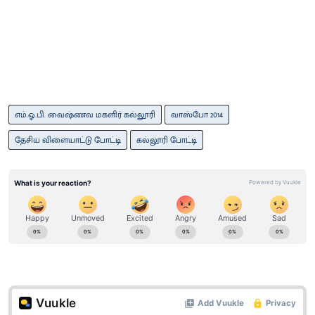
எம்.ஓ.பி. வைஷ்ணவ மகளிர் கல்லூரி
வாஸ்போ 2014
தேசிய விளையாட்டு போட்டி
கல்லூரி போட்டி