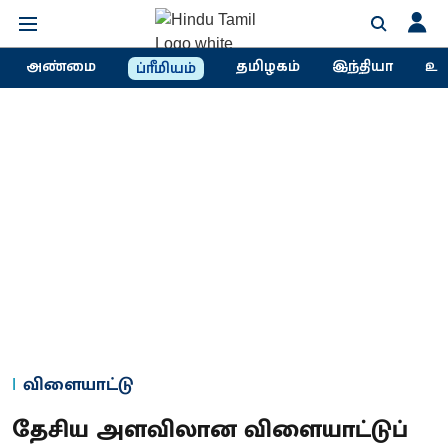
அண்மை
தமிழகம்
இந்தியா
உல
ப்ரீமியம்
விளையாட்டு
தேசிய அளவிலான விளையாட்டுப்