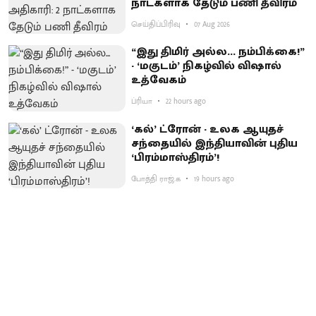
நாட்களாக தேடும் பணி தீவிரம்
செய்திப்பிரிவு
07 Aug 2026
“இது திமிர் அல்ல... நம்பிக்கை!”
- ‘மகுடம்’ நிகழ்வில் விஷால்
உத்வேகம்
ப்ரியா
22 hours ago
‘கல்’ ட்ரோன் - உலக ஆயுதச்
சந்தையில் இந்தியாவின் புதிய
‘பிரம்மாஸ்திரம்’!
போத்தி ராஜ்.க
19 hours ago