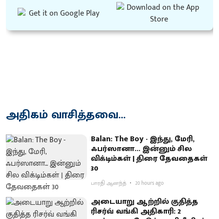
அதிகம் வாசித்தவை...
Balan: The Boy - இந்து, மேரி,
ஃபர்ஸானா... இன்னும் சில
விக்டிம்கள் | திரை தேவதைகள்
30
பாரதி ஆனந்த்
20 hours ago
அடையாறு ஆற்றில் குதித்த
ரிசர்வ் வங்கி அதிகாரி: 2