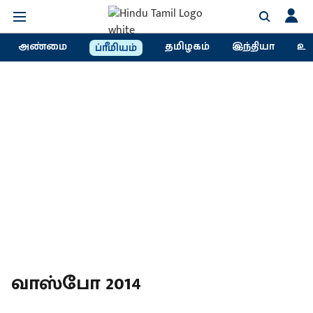
அண்மை
தமிழகம்
இந்தியா
உல
ப்ரீமியம்
வாஸ்போ 2014