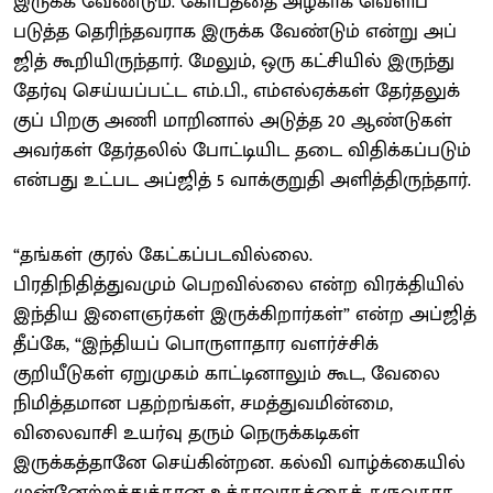
இருக்க வேண்​டும். கோபத்தை அழகாக வெளிப்​
படுத்த தெரிந்​தவ​ராக இருக்க வேண்​டும் என்று அப்​
ஜித் கூறியிருந்தார். மேலும், ஒரு கட்​சி​யில் இருந்து
தேர்வு செய்​யப்​பட்ட எம்.​பி., எம்எல்ஏக்​கள் தேர்​தலுக்​
குப் பிறகு அணி மாறி​னால் அடுத்த 20 ஆண்​டு​கள்
அவர்​கள் தேர்​தலில் போட்​டி​யிட தடை விதிக்​கப்​படும்
என்பது உட்பட அப்​ஜித் 5 வாக்​குறுதி அளித்​திருந்தார்.
“தங்கள் குரல் கேட்கப்படவில்லை.
பிரதிநிதித்துவமும் பெறவில்லை என்ற விரக்தியில்
இந்திய இளைஞர்கள் இருக்கிறார்கள்” என்ற அப்​ஜித்
தீப்கே, “இந்தியப் பொருளாதார வளர்ச்சிக்
குறியீடுகள் ஏறுமுகம் காட்டினாலும் கூட, வேலை
நிமித்தமான பதற்றங்கள், சமத்துவமின்மை,
விலைவாசி உயர்வு தரும் நெருக்கடிகள்
இருக்கத்தானே செய்கின்றன. கல்வி வாழ்க்கையில்
முன்னேற்றத்துக்கான உத்தரவாதத்தைத் தருவதாக