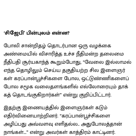
‘சிஜேபி’ பின்புலம் என்ன?
போலி சான்​றிதழ் தொடர்​பான ஒரு வழக்கை
அண்மை​யில் விசா​ரித்த உச்ச நீதி​மன்ற தலைமை
நீதிபதி சூர்யகாந்த் கூறும்​போது, “வேலை இல்​லாமல்
எந்த தொழிலும் செய்ய தகு​தி​யற்ற சில இளைஞர்​
கள் கரப்​பான்​பூச்​சிகளை போல, ஒட்​டுண்​ணி​களைப்
போல சமூக வலை​தளங்​களில் எல்லோரையும் தாக்​
கத் தொடங்​கு​கிறார்​கள்” என்று குறிப்பிட்டார்.
இதற்கு இணையத்தில் இளைஞர்கள் கடும்
எதிர்வினையாற்றினர். “கரப்பான்பூச்சிகளை
அழிப்பது அவ்வளவு எளிதல்ல.. அதுபோலத்தான்
நாங்கள்...” என்று அவர்கள் காத்திரம் காட்டினர்.