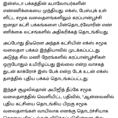
இன்ஸ்டா பக்கத்தின் ஃபாலோயர்களின்
எண்ணிக்கையை முந்தியது. எக்​ஸ், பேஸ்​புக் உள்​
ளிட்ட சமூக வலை​தளங்​களி​லும் கரப்​பான்​பூச்சி
ஜனதா கட்சி பக்​கங்​களை பின்தொடர்​வோரின் எண்​
ணிக்கை லட்சங்களில் அதி​கரிக்கத் தொடங்கியது.
அப்போது திடீரென அந்தக் கட்​சி​யின் எக்ஸ் சமூக
வலைதள பக்​கம் இந்தியாவில் முடக்​கப்​பட்​டது.
அடுத்த சில மணி நேரங்​களில் கரப்பான்​பூச்​சிகள்
ஒரு​போதும் உயி​ரிழப்​பது இல்லை என்ற வாசகத்​
துடன் காக்​ரோச் இஸ் பேக் என்ற டேக் உடன் எக்ஸ்
தளத்​தில் புதிய பக்​கம் தொடங்​கப்​பட்​டது.
இந்தச் சூழலில்தான் அபிஜித் தீப்கே சமூக
வலைதளத்தில் வெளியிட்ட பதிவில், “ஆன்லைனில்
புதிய கட்சியை தொடங்கிய பிறகு சமூக
வலைதளங்கள் வாயிலாக எனக்கு தொடர்ச்சியாக