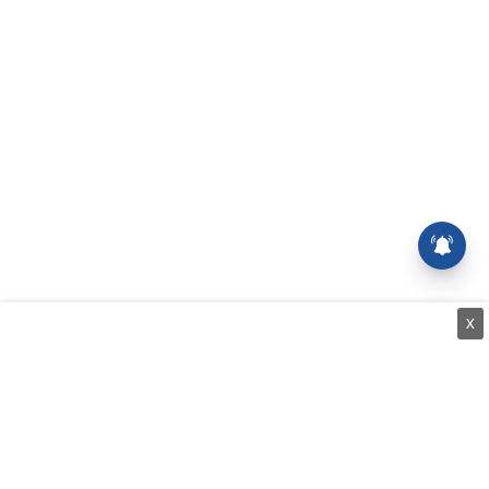
Balan: The Boy - திரை
தேவதைகள் 30
X