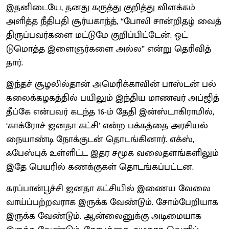
இதனிடையே, தனது கருத்து குறித்து விளக்​கம்
அளித்த நீதிபதி சூர்​ய​காந்த், “போலி சான்​றிதழ் வைத்​
திருப்​பவர்​களை மட்​டுமே குறிப்​பிட்​டேன். ஒட்​
டுமொத்த இளைஞர்​களை அல்ல” என்று தெரி​வித்​
தார்.
இந்தச் சூழலில்தான் அமெரிக்​கா​வின் பாஸ்​டன் பல்​
கலைக்​கழகத்​தில் பயிலும் இந்​திய மாணவர் அப்​ஜித்
தீப்கே என்​பவர் கடந்த 16-ம் தேதி இன்​ஸ்டாகி​ராமில்,
‘காக்ரோச் ஜனதா கட்​சி’ என்ற பக்​கத்தை அரசியல்
நையாண்டி நோக்குடன் தொடங்​கி​னார். எக்​ஸ்,
ஃபேஸ்​புக் உள்​ளிட்ட இதர சமூக வலைதளங்​களி​லும்
இதே பெயரில் கணக்​கு​கள் தொடங்​கப்​பட்​டன.
கரப்​பான்பூச்சி ஜனதா கட்​சி​யில் இணைய வேலை ​
வாய்ப்​பற்​றவ​ராக இருக்க வேண்​டும். சோம்​பேறி​யாக
இருக்க வேண்​டும். ஆன்லைனுக்கு அடிமை​யாக