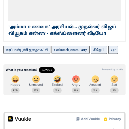
‘அம்மா உணவக’ அரசியல்... முதல்வர் விஜய்
வியூகம் என்ன? - எக்ஸ்ப்ளைனர் வீடியோ
கரப்பான்பூச்சி ஜனதா கட்சி
Cockroach Janata Party
சிஜேபி
CJP