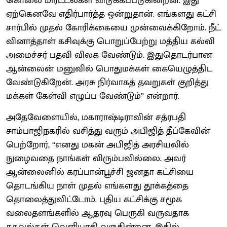
கொலை மிரட்டல்கள் விடுக்கப்படுகின்றன. இது
ஏற்கெனவே எதிர்பார்த்த ஒன்றுதான். எங்களது கட்சி
சார்பில் முதல் கோரிக்கையை முன்வைக்கிறோம். நீட்
வினாத்தாள் கசிவுக்கு பொறுப்பேற்று மத்திய கல்வி
அமைச்சர் பதவி விலக வேண்டும். இதுதொடர்பான
ஆன்லைன் மனுவில் பொதுமக்கள் கையெழுத்திட
வேண்டுகிறேன். அரசு நிர்வாகத் தவறுகள் குறித்து
மக்கள் கேள்வி எழுப்ப வேண்டும்” என்றார்.
அதேவேளையில், மகாராஷ்டிராவின் சத்ரபதி
சாம்பாஜிநகரில் வசித்து வரும் அபிஜித் தீப்கேவின்
பெற்றோர், “எனது மகன் அபிஜித் அரசியலில்
நுழைவதை நாங்கள் விரும்பவில்லை. அவர்
ஆன்லைனில் கரப்பான்பூச்சி ஜனதா கட்சியை
தொடங்கிய நாள் முதல் எங்களது தூக்கத்தை
தொலைத்துவிட்டோம். புதிய கட்சிக்கு சமூக
வலைதளங்களில் ஆதரவு பெருகி வருவதாக
தகவல்கள் வெளியாகி வருகின்றன. இதில்