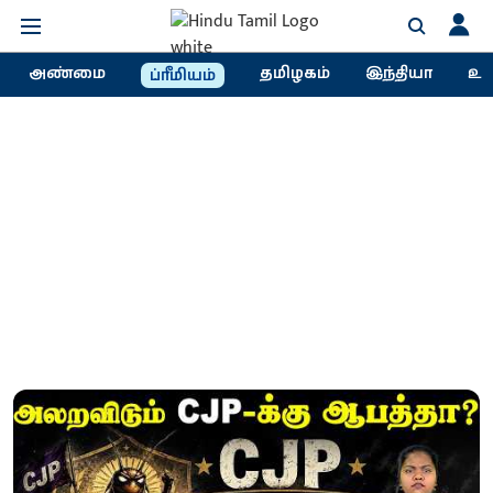
அண்மை
தமிழகம்
இந்தியா
உல
ப்ரீமியம்