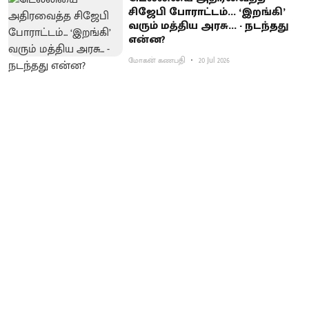
சிஜேபி போராட்டம்... ‘இறங்கி’
வரும் மத்திய அரசு... - நடந்தது
என்ன?
மோகன் கணபதி
20 Jul 2026