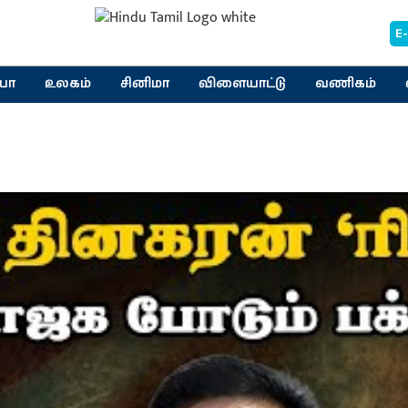
E
யா
உலகம்
சினிமா
விளையாட்டு
வணிகம்