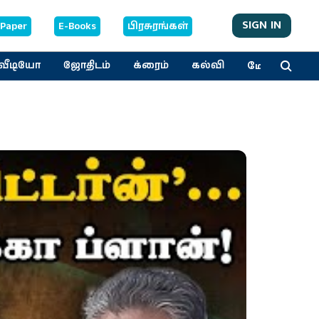
SIGN IN
-Paper
E-Books
பிரசுரங்கள்
மேலும்
வீடியோ
ஜோதிடம்
க்ரைம்
கல்வி