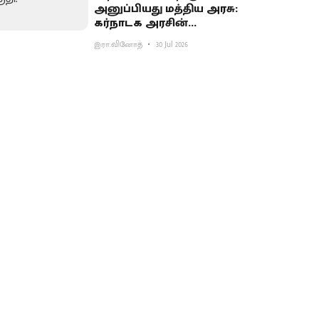
அனுப்பியது மத்திய அரசு:
கர்நாடக அரசின்
முயற்சிக்குப் பின்னடைவு
இரா.வினோத்
30 Jul 2026