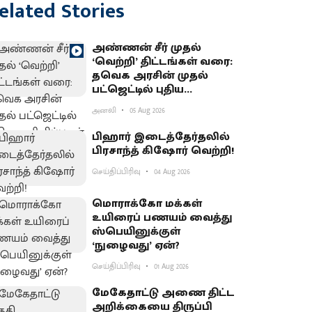
elated Stories
அண்ணன் சீர் முதல்
‘வெற்றி’ திட்டங்கள் வரை:
தவெக அரசின் முதல்
பட்ஜெட்டில் புதிய
அறிவிப்புகள் என்னென்ன?
அனலி
05 Aug 2026
பிஹார் இடைத்தேர்தலில்
பிரசாந்த் கிஷோர் வெற்றி!
செய்திப்பிரிவு
04 Aug 2026
மொராக்கோ மக்கள்
உயிரைப் பணயம் வைத்து
ஸ்பெயினுக்குள்
‘நுழைவது’ ஏன்?
செய்திப்பிரிவு
01 Aug 2026
மேகேதாட்டு அணை திட்ட
அறிக்கையை திருப்பி