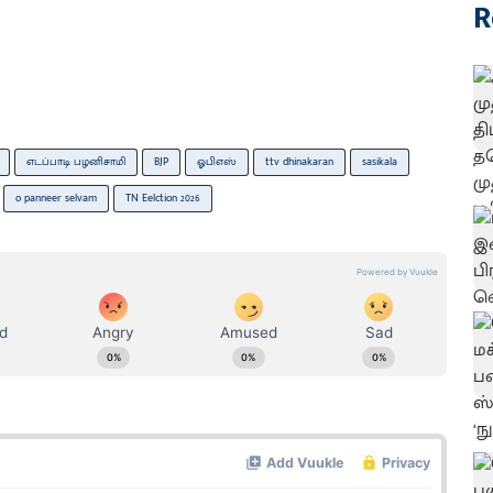
R
எடப்பாடி பழனிசாமி
BJP
ஓபிஎஸ்
ttv dhinakaran
sasikala
o panneer selvam
TN Eelction 2026