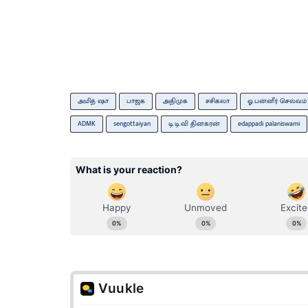
அமித் ஷா
பாஜக
அதிமுக
சசிகலா
ஓ.பன்னீர் செல்வம்
ADMK
sengottaiyan
டி.டி.வி தினகரன்
edappadi palaniswami