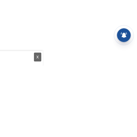
X
த்துப் பேழை
வீடியோக்கள்