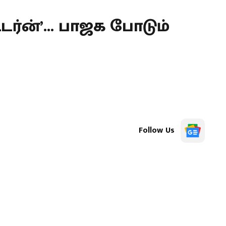
டர்ன்’... பாஜக போடும்
Follow Us