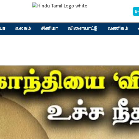
E
யா
உலகம்
சினிமா
விளையாட்டு
வணிகம்