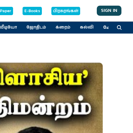
SIGN IN
-Paper
E-Books
பிரசுரங்கள்
மேலும்
வீடியோ
ஜோதிடம்
க்ரைம்
கல்வி