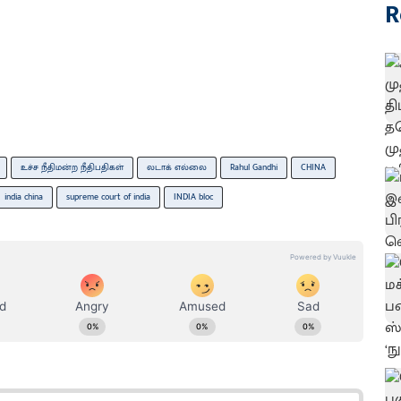
R
உச்ச நீதிமன்ற நீதிபதிகள்
லடாக் எல்லை
Rahul Gandhi
CHINA
india china
supreme court of india
INDIA bloc