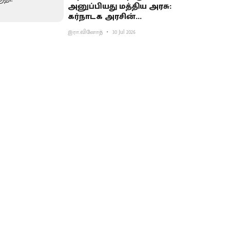
அனுப்பியது மத்திய அரசு:
கர்நாடக அரசின்
முயற்சிக்குப் பின்னடைவு
இரா.வினோத்
30 Jul 2026