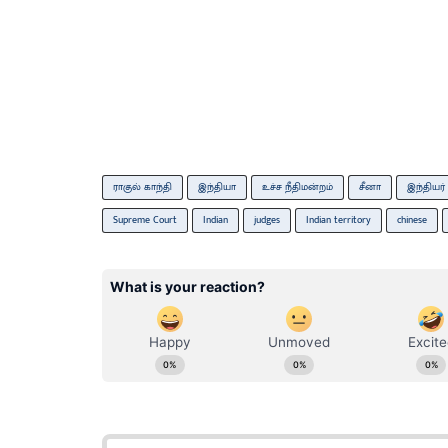
ராகுல் காந்தி
இந்தியா
உச்ச நீதிமன்றம்
சீனா
இந்தியர்
Supreme Court
Indian
judges
Indian territory
chinese