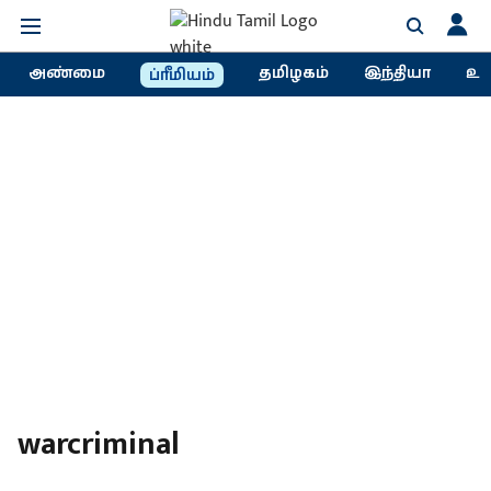
அண்மை
தமிழகம்
இந்தியா
உல
ப்ரீமியம்
warcriminal