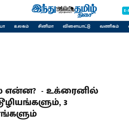
E-
யா
உலகம்
சினிமா
விளையாட்டு
வணிகம்
ல் என்ன? - உக்ரைனில்
டூழியங்களும், 3
ரங்களும்