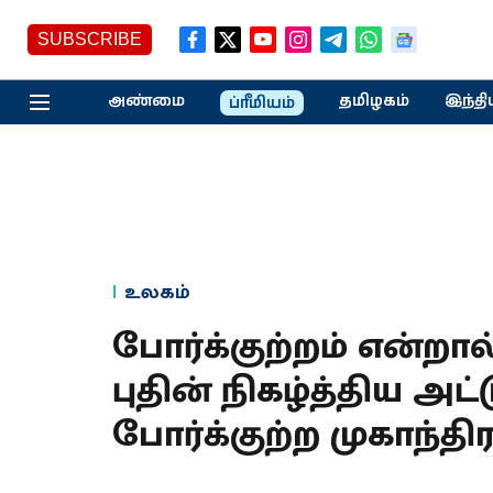
SUBSCRIBE
அண்மை
தமிழகம்
இந்தி
ப்ரீமியம்
உலகம்
போர்க்குற்றம் என்றா
புதின் நிகழ்த்திய அட்
போர்க்குற்ற முகாந்தி