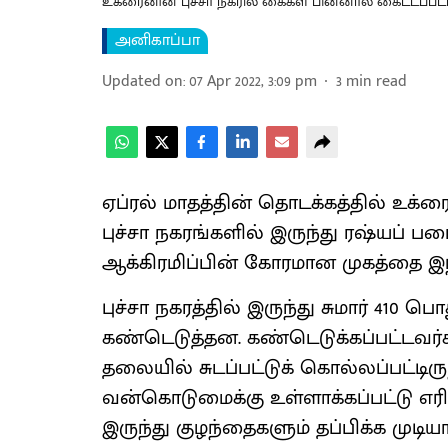
உக்ரைனின் புச்சா நகரில் கைகள் பின்னால் கைட்டப்பட
அனிகாப்பா
Updated on
:
07 Apr 2022, 3:09 pm
3
min read
ஏப்ரல் மாதத்தின் தொடக்கத்தில் உக்ரை
புச்சா நகரங்களில் இருந்து ரஷ்யப் ப
ஆக்கிரமிப்பின் கோரமான முகத்தை இ
புச்சா நகரத்தில் இருந்து சுமார் 4
கண்டெடுத்தன. கண்டெடுக்கப்பட்டவர்கள
தலையில் சுடப்பட்டுக் கொல்லப்பட்டி
வன்கொடுமைக்கு உள்ளாக்கப்பட்டு எரி
இருந்து குழந்தைகளும் தப்பிக்க முடி