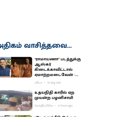
திகம் வாசித்தவை...
‘ராமாயணா’ படத்துக்கு
ஆஸ்கர்
கிடைக்காவிட்டால்
ஏமாற்றமடைவேன் -
மகாராஷ்டிர முதல்வர்
ப்ரியா
06 Aug 2026
பகிர்வு
உதயநிதி காரில் ஏற
முயன்ற பழனிசாமி
செய்திப்பிரிவு
16 hours ago