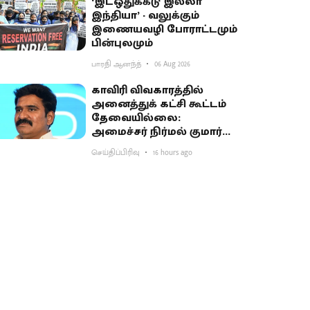
‘இடஒதுக்கீடு இல்லா
இந்தியா’ - வலுக்கும்
இணையவழி போராட்டமும்
பின்புலமும்
பாரதி ஆனந்த்
06 Aug 2026
காவிரி விவகாரத்தில்
அனைத்துக் கட்சி கூட்டம்
தேவையில்லை:
அமைச்சர் நிர்மல் குமார்
விளக்கம்
செய்திப்பிரிவு
16 hours ago