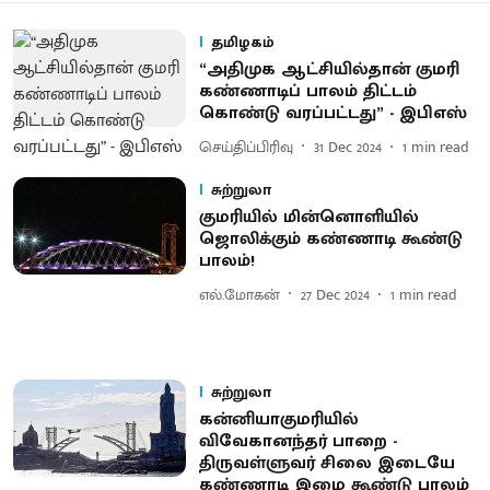
தமிழகம்
“அதிமுக ஆட்சியில்தான் குமரி
கண்ணாடிப் பாலம் திட்டம்
கொண்டு வரப்பட்டது” - இபிஎஸ்
செய்திப்பிரிவு
31 Dec 2024
1
min read
சுற்றுலா
குமரியில் மின்னொளியில்
ஜொலிக்கும் கண்ணாடி கூண்டு
பாலம்!
எல்.மோகன்
27 Dec 2024
1
min read
சுற்றுலா
கன்னியாகுமரியில்
விவேகானந்தர் பாறை -
திருவள்ளுவர் சிலை இடையே
கண்ணாடி இழை கூண்டு பாலம்