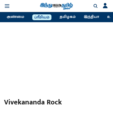
அண்மை
தமிழகம்
இந்தியா
உல
ப்ரீமியம்
Vivekananda Rock