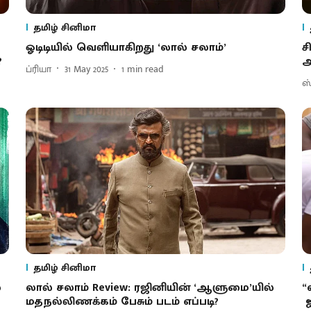
தமிழ் சினிமா
ஓடிடியில் வெளியாகிறது ‘லால் சலாம்’
ச
?
அ
ப்ரியா
31 May 2025
1
min read
ஸ்
தமிழ் சினிமா
்
லால் சலாம் Review: ரஜினியின் ‘ஆளுமை’யில்
“
மதநல்லிணக்கம் பேசும் படம் எப்படி?
ஐ