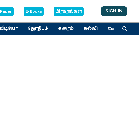
SIGN IN
-Paper
E-Books
பிரசுரங்கள்
மேலும்
வீடியோ
ஜோதிடம்
க்ரைம்
கல்வி