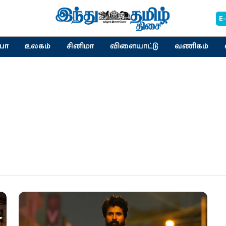
E
யா
உலகம்
சினிமா
விளையாட்டு
வணிகம்