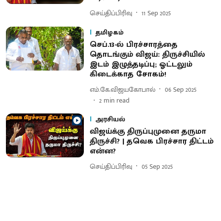
செய்திப்பிரிவு
11 Sep 2025
தமிழகம்
செப்.13-ல் பிரச்சாரத்தை
தொடங்கும் விஜய்: திருச்சியில்
இடம் இழுத்தடிப்பு; ஓட்டலும்
கிடைக்காத சோகம்!
எம்.கே.விஜயகோபால்
06 Sep 2025
2
min read
அரசியல்
விஜய்க்கு திருப்புமுனை தருமா
திருச்சி? | தவெக பிரச்சார திட்டம்
என்ன?
செய்திப்பிரிவு
05 Sep 2025