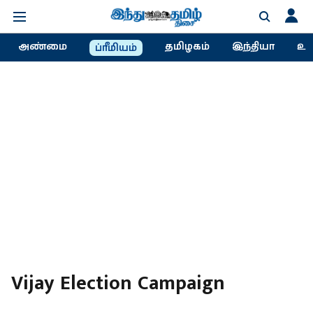
அண்மை
தமிழகம்
இந்தியா
உல
ப்ரீமியம்
Vijay Election Campaign