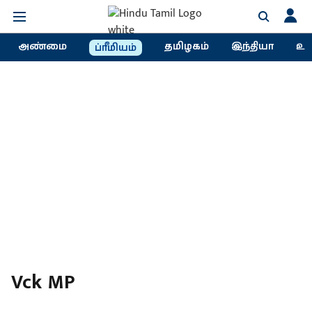
அண்மை
தமிழகம்
இந்தியா
உல
ப்ரீமியம்
Vck MP