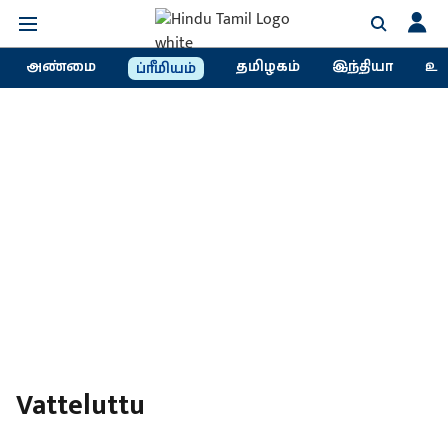
அண்மை
தமிழகம்
இந்தியா
உல
ப்ரீமியம்
Vatteluttu