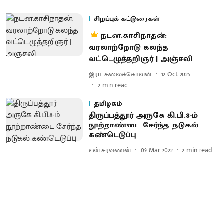
சிறப்புக் கட்டுரைகள்
நடன.காசிநாதன்:
வரலாற்றோடு கலந்த
வட்டெழுத்தறிஞர் | அஞ்சலி
இரா. கலைக்கோவன்
12 Oct 2025
2
min read
தமிழகம்
திருப்பத்தூர் அருகே கி.பி.8-ம்
நூற்றாண்டை சேர்ந்த நடுகல்
கண்டெடுப்பு
என்.சரவணன்
09 Mar 2022
2
min read