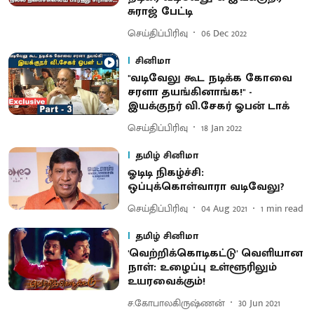
சுராஜ் பேட்டி
செய்திப்பிரிவு
06 Dec 2022
சினிமா
"வடிவேலு கூட நடிக்க கோவை
சரளா தயங்கினாங்க!" -
இயக்குநர் வி.சேகர் ஓபன் டாக்
செய்திப்பிரிவு
18 Jan 2022
தமிழ் சினிமா
ஓடிடி நிகழ்ச்சி:
ஒப்புக்கொள்வாரா வடிவேலு?
செய்திப்பிரிவு
04 Aug 2021
1
min read
தமிழ் சினிமா
'வெற்றிக்கொடிகட்டு' வெளியான
நாள்: உழைப்பு உள்ளூரிலும்
உயரவைக்கும்!
ச.கோபாலகிருஷ்ணன்
30 Jun 2021