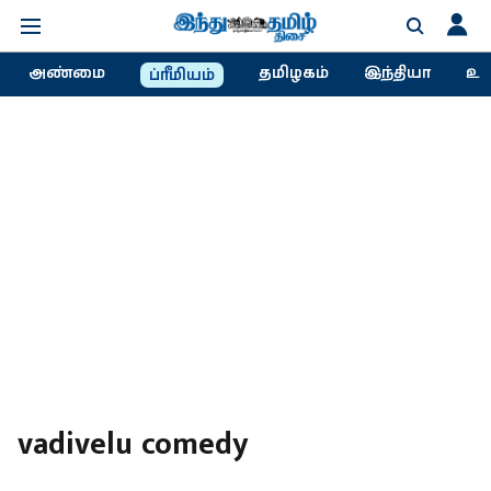
அண்மை
தமிழகம்
இந்தியா
உல
ப்ரீமியம்
vadivelu comedy