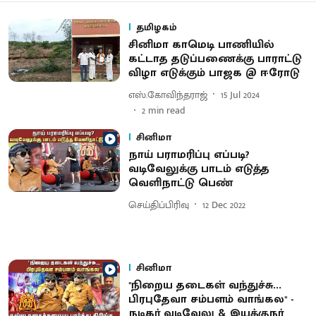
தமிழகம்
சினிமா காமெடி பாணியில்
கட்டாத தடுப்பணைக்கு பாராட்டு
விழா எடுக்கும் பாஜக @ ஈரோடு
எஸ்.கோவிந்தராஜ்
15 Jul 2024
2
min read
சினிமா
நாய் பராமரிப்பு எப்படி?
வடிவேலுக்கு பாடம் எடுத்த
வெளிநாட்டு பெண்
செய்திப்பிரிவு
12 Dec 2022
சினிமா
"நிறைய தடைகள் வந்துச்சு...
பிரபுதேவா சம்பளம் வாங்கல" -
நடிகர் வடிவேலு & இயக்குநர்