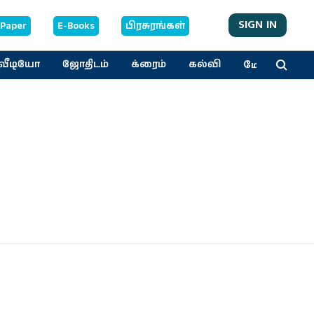
SIGN IN
-Paper
E-Books
பிரசுரங்கள்
மேலும்
வீடியோ
ஜோதிடம்
க்ரைம்
கல்வி