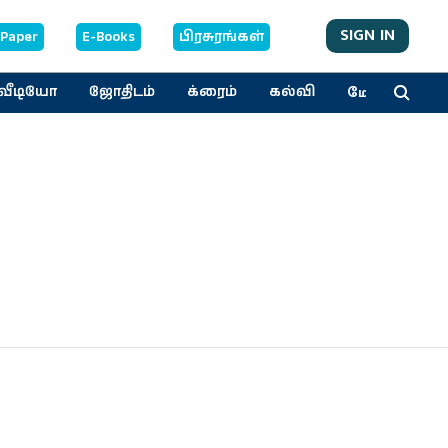
SIGN IN
-Paper
E-Books
பிரசுரங்கள்
மேலும்
வீடியோ
ஜோதிடம்
க்ரைம்
கல்வி