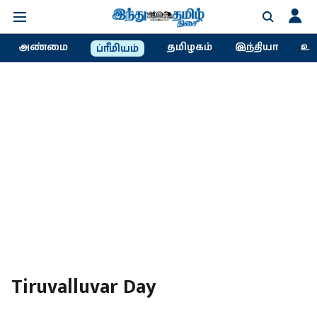
அண்மை
தமிழகம்
இந்தியா
உல
ப்ரீமியம்
Tiruvalluvar Day